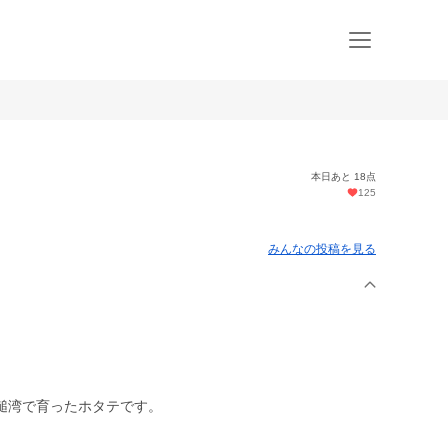
本日あと 18点
125
みんなの投稿を見る
槌湾で育ったホタテです。