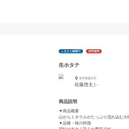
ふるさと納税可
送料無料
生ホタテ
岩手県釜石市
佐藤啓太 | -
商品説明
▼商品概要
山からミネラルがたっぷり流れ込む大
▼品種・味の特徴