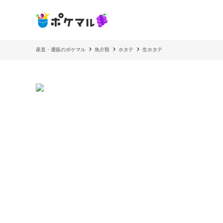
産直・通販のポケマル
魚介類
ホタテ
生ホタテ