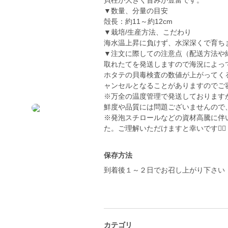
貝柱が大きく旨みが豊富です。
▼数量、分量の目安
殻長：約11～約12cm
▼栽培/生産方法、こだわり
海水温上昇に負けず、水深深くで育ち
▼注文に際しての注意点（配送方法や
取れたてを発送しますので海況によっ
ホタテの貝毒検査の数値が上がってく
ャンセルとなることがありますのでご
​※万全の温度管理で発送しておりま
鮮度や品質には問題ございませんので
​※発泡スチロールなどの資材高騰に
た。ご理解いただけますと幸いです🙇‍♂️
保存方法
到着後１～２日でお召し上がり下さい
カテゴリ