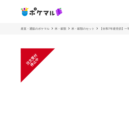
産直・通販のポケマル
米・穀類
米・穀類のセット
【令和7年産売切】一等
注
文
受
付
停
止
中