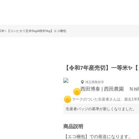
米✨【コシヒカリ玄米5kg&精米5kg】エコ梱包
【令和7年産売切】一等米✨【コ
埼玉県熊谷市
西田博泰 | 西田農園 Ｎishi
マークのついた生産者さんは、過去1年
生産者バッジの基準が新しくなりました。
商品説明
【エコ梱包】での発送になります。