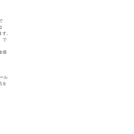
で
は
ます。
）で
。
食感
クール
点を