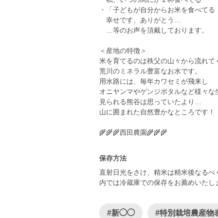
・「子どもが自分からお米を食べてる
幸せです、ありがとう…
…等のお声を頂戴しております。
＜産地の特徴＞
米を育てるのは秩父の山々から流れて
荒川のミネラル豊富なお水です。
用水路には、毎年カワセミが飛来し
オニヤンマやゲンジボタルなど様々な
見られる熊谷は思っていたより…
山に囲まれた自然豊かなところです！
🌾🌾🌾西田農園🌾🌾🌾
保存方法
直射日光をさけ、精米は精米後なるべ
内では冷蔵庫での保存をお薦めいたし
#新◯◯
#特別栽培農産物