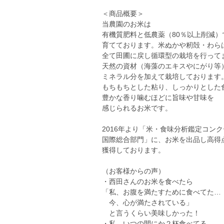
＜商品概要＞
当農園のお米は
有機質肥料と低農薬（80％以上削減）
育てております。米ぬかや籾殻・わら
全て田圃に戻し循環型の栽培を行って
天然の資材（海藻のエキスやにがり等
ミネラル分を加えて栽培しております
もちもちとした粘り、しっかりとした
豊かな香り噛むほどに旨味や甘味を
感じられるお米です。
2016年より「米・食味分析鑑定コン
国際総合部門」に、お米を出品し高得
獲得しております。
（お客様からの声）
・西田さんのお米を食べたら
「私、お腹を満たすために食べてた…
今、心が満たされている」
と言うくらい美味しかった！
・私、いつの間にか２杯食べてる