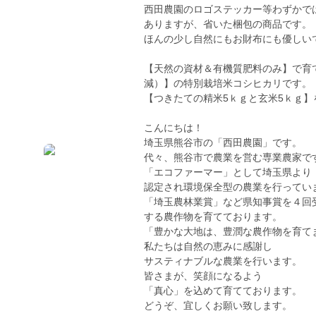
西田農園のロゴステッカー等わずかで
ありますが、省いた梱包の商品です。
ほんの少し自然にもお財布にも優しいで
【天然の資材＆有機質肥料のみ】で育て
減）】の特別栽培米コシヒカリです。
【つきたての精米5ｋｇと玄米5ｋｇ
こんにちは！
埼玉県熊谷市の「西田農園」です。
代々、熊谷市で農業を営む専業農家で
「エコファーマー」として埼玉県より
認定され環境保全型の農業を行ってい
「埼玉農林業賞」など県知事賞を４回
する農作物を育てております。
「豊かな大地は、豊潤な農作物を育て
私たちは自然の恵みに感謝し
サスティナブルな農業を行います。
皆さまが、笑顔になるよう
「真心」を込めて育てております。
どうぞ、宜しくお願い致します。