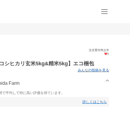
注文受付停止中
6
シヒカリ玄米5kg&精米5kg】エコ梱包
みんなの投稿を見る
da Farm
間で平均して特に高い評価を得ています。
詳しくはこちら