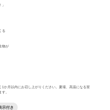
！」
くる
生物が
く1か月以内にお召し上がりください。夏場、高温になる室
ます。
表示付き