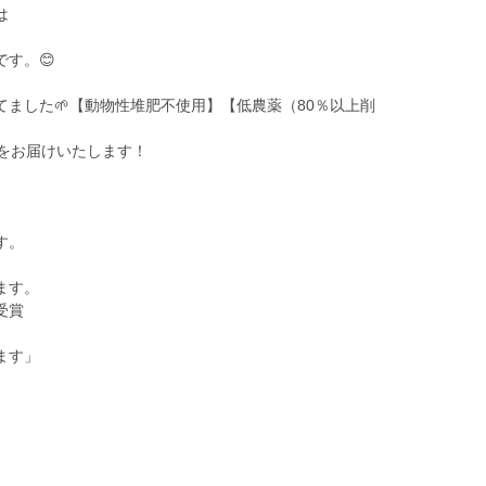
は
す。😊
ました🌱【動物性堆肥不使用】【低農薬（80％以上削
】をお届けいたします！
す。
ます。
受賞
ます」