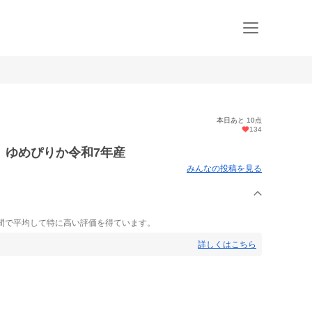
本日あと 10点
134
》ゆめぴりか令和7年産
みんなの投稿を見る
間で平均して特に高い評価を得ています。
詳しくはこちら