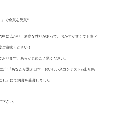
し』で金賞を受賞‼︎
の中に広がり、適度な粘りがあって、おかずが無くても食べ
度ご賞味ください！
ております。あらかじめご了承ください。
021年『あなたが選ぶ日本一おいしい米コンテストin山形県
らんこし』にて銅賞を受賞しました！
て下さい。