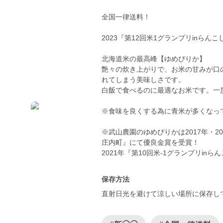
全国一律送料！
2023『第12回米1グランプリinらんこ
北海道米の最高峰【ゆめぴりか】
艶々の炊き上がりで、お米の甘みが口
れてしまう美味しさです。
白飯で食べるのに最適なお米です。一
※食味を良くする為に青米が多くなっ
※武山農園のゆめぴりかは2017年・2
庄内町』にて優良金賞を受賞！
2021年『第10回米-1グランプリin
保存方法
直射日光を避けて涼しい場所に保存し