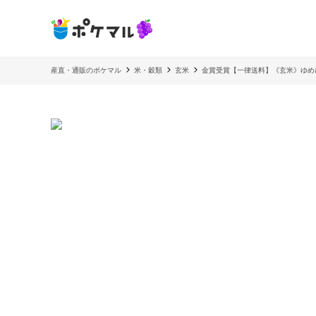
産直・通販のポケマル
米・穀類
玄米
金賞受賞【一律送料】《玄米》ゆめ