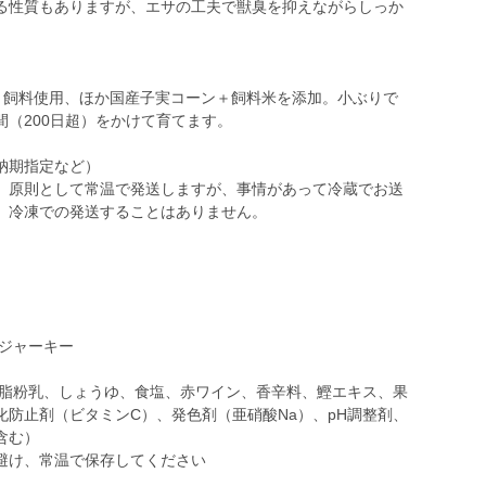
る性質もありますが、エサの工夫で獣臭を抑えながらしっか
え）飼料使用、ほか国産子実コーン＋飼料米を添加。小ぶりで
（200日超）をかけて育てます。
納期指定など）
、原則として常温で発送しますが、事情があって冷蔵でお送
、冷凍での発送することはありません。
クジャーキー
脱脂粉乳、しょうゆ、食塩、赤ワイン、香辛料、鰹エキス、果
防止剤（ビタミンC）、発色剤（亜硝酸Na）、pH調整剤、
含む）
避け、常温で保存してください