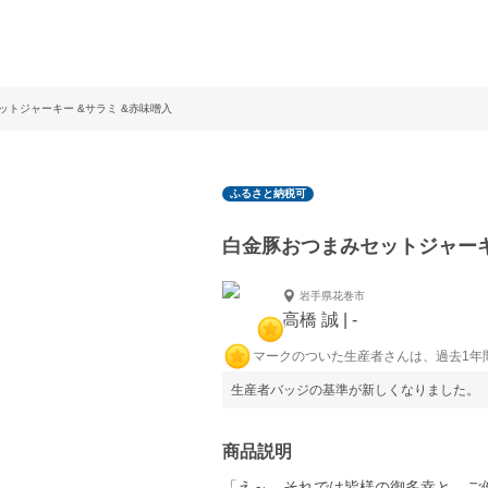
ットジャーキー &サラミ &赤味噌入
ふるさと納税可
白金豚おつまみセットジャーキ
岩手県花巻市
高橋 誠 | -
マークのついた生産者さんは、過去1年
生産者バッジの基準が新しくなりました。
商品説明
「え～、それでは皆様の御多幸と、ご