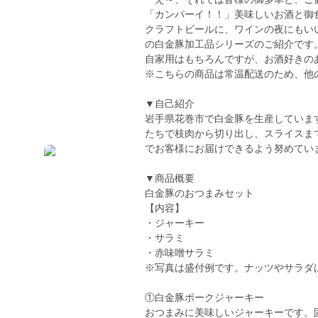
「カンパーイ！！」美味しいお酒と御
クラフトビールに、ワインの夜にもい
の白金豚加工品シリーズのご紹介です
自家用はもちろんですが、お酒好きの
※こちらの商品は常温配送のため、他
▼自己紹介
岩手県花巻市で白金豚を生産していま
たちで枝肉から切り出し、スライスま
でお客様にお届けできるよう努めてい
▼商品概要
白金豚のおつまみセット
【内容】
・ジャーキー
・サラミ
・赤味噌サラミ
※写真は盛付例です。ナッツやサラダ
①白金豚ポークジャーキー
おつまみに美味しいジャーキーです。