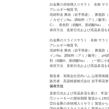
白金豚の赤味噌入りサラミ 名称 サ
アレルギー物質 乳
現材料名 豚肉（岩手県産）、豚脂肪
／カゼインNa、調味料（アミノ酸等）
C）、発色剤（硝酸K、亜硝酸Na）、
保存方法 直射日光および高温多湿を
白金豚のスライスサラミ 名称 サラ
アレルギー物質 乳
現材料名 豚肉（岩手県産）、豚脂肪
インNa、調味料（アミノ酸等）、pH
剤（硝酸K、亜硝酸Na）、（一部に小
保存方法 直射日光および高温多湿を
製造者 有限会社宮内ハム 山形県南陽市中ノ目47
保存方法
直射日光および高温多湿を避け、常温
①ジャーキーの賞味期限 製造から180
②白金豚の赤味噌入りサラミ 製造から1
③白金豚のスライスサラミ 製造から12