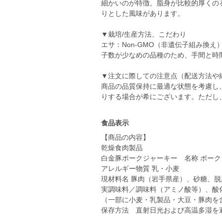
細かいのが特徴。脂身が比較的厚くの
りとした風味があります。
▼栽培/生産方法、こだわり
エサ：Non-GMO（非遺伝子組み換
子数が少なめの品種のため、手間と時間
▼注文に際しての注意点（配送方法や
商品の品質保持に最適な状態を考慮し
りする場合が希にございます。ただし
食品表示
【商品の内容】
乾燥食肉製品
白金豚ポークジャーキー 名称 ポー
アレルギー物質 乳・小麦
現材料名 豚肉（岩手県産）、砂糖、
実調味料／調味料（アミノ酸等）、酸化
（一部に小麦・乳製品・大豆・豚肉を
保存方法 直射日光および高温多湿を