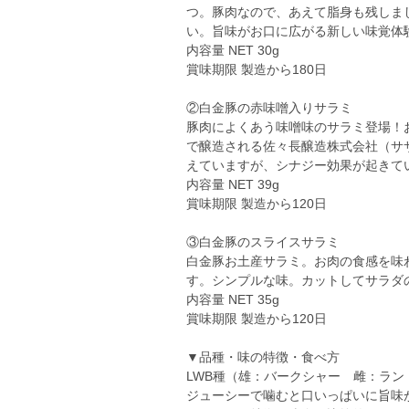
つ。豚肉なので、あえて脂身も残しま
い。旨味がお口に広がる新しい味覚体
内容量 NET 30g
賞味期限 製造から180日
②白金豚の赤味噌入りサラミ
豚肉によくあう味噌味のサラミ登場！
で醸造される佐々長醸造株式会社（サ
えていますが、シナジー効果が起きて
内容量 NET 39g
賞味期限 製造から120日
③白金豚のスライスサラミ
白金豚お土産サラミ。お肉の食感を味
す。シンプルな味。カットしてサラダ
内容量 NET 35g
賞味期限 製造から120日
▼品種・味の特徴・食べ方
LWB種（雄：バークシャー 雌：ラン
ジューシーで噛むと口いっぱいに旨味