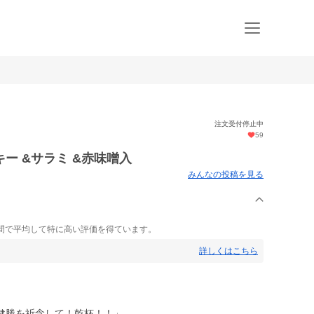
注文受付停止中
59
ー &サラミ &赤味噌入
みんなの投稿を見る
間で平均して特に高い評価を得ています。
詳しくはこちら
健勝を祈念して！乾杯！！」