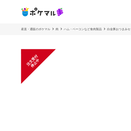
産直・通販のポケマル
肉
ハム・ベーコンなど食肉製品
白金豚おつまみセ
注
文
受
付
停
止
中