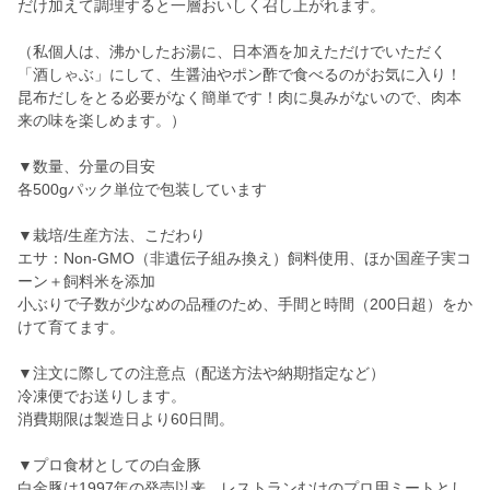
だけ加えて調理すると一層おいしく召し上がれます。
（私個人は、沸かしたお湯に、日本酒を加えただけでいただく
「酒しゃぶ」にして、生醤油やポン酢で食べるのがお気に入り！
昆布だしをとる必要がなく簡単です！肉に臭みがないので、肉本
来の味を楽しめます。）
▼数量、分量の目安
各500gパック単位で包装しています
▼栽培/生産方法、こだわり
エサ：Non-GMO（非遺伝子組み換え）飼料使用、ほか国産子実コ
ーン＋飼料米を添加
小ぶりで子数が少なめの品種のため、手間と時間（200日超）をか
けて育てます。
▼注文に際しての注意点（配送方法や納期指定など）
冷凍便でお送りします。
消費期限は製造日より60日間。
▼プロ食材としての白金豚
白金豚は1997年の発売以来、レストランむけのプロ用ミートとし