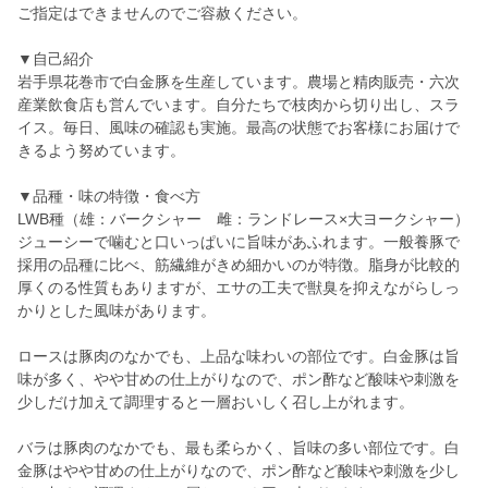
ご指定はできませんのでご容赦ください。
▼自己紹介
岩手県花巻市で白金豚を生産しています。農場と精肉販売・六次
産業飲食店も営んでいます。自分たちで枝肉から切り出し、スラ
イス。毎日、風味の確認も実施。最高の状態でお客様にお届けで
きるよう努めています。
▼品種・味の特徴・食べ方
LWB種（雄：バークシャー 雌：ランドレース×大ヨークシャー）
ジューシーで噛むと口いっぱいに旨味があふれます。一般養豚で
採用の品種に比べ、筋繊維がきめ細かいのが特徴。脂身が比較的
厚くのる性質もありますが、エサの工夫で獣臭を抑えながらしっ
かりとした風味があります。
ロースは豚肉のなかでも、上品な味わいの部位です。白金豚は旨
味が多く、やや甘めの仕上がりなので、ポン酢など酸味や刺激を
少しだけ加えて調理すると一層おいしく召し上がれます。
バラは豚肉のなかでも、最も柔らかく、旨味の多い部位です。白
金豚はやや甘めの仕上がりなので、ポン酢など酸味や刺激を少し