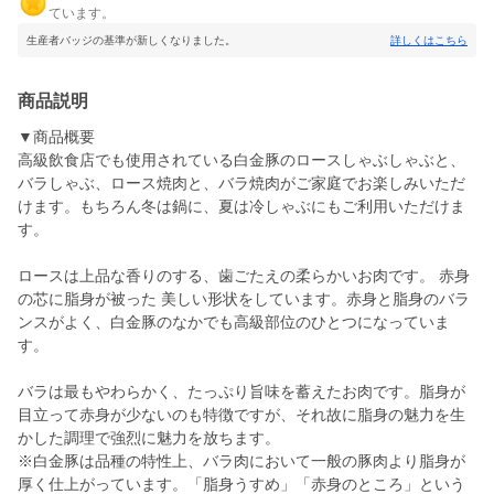
ています。
生産者バッジの基準が新しくなりました。
詳しくはこちら
商品説明
▼商品概要
高級飲食店でも使用されている白金豚のロースしゃぶしゃぶと、
バラしゃぶ、ロース焼肉と、バラ焼肉がご家庭でお楽しみいただ
けます。もちろん冬は鍋に、夏は冷しゃぶにもご利用いただけま
す。
ロースは上品な香りのする、歯ごたえの柔らかいお肉です。 赤身
の芯に脂身が被った 美しい形状をしています。赤身と脂身のバラ
ンスがよく、白金豚のなかでも高級部位のひとつになっていま
す。
バラは最もやわらかく、たっぷり旨味を蓄えたお肉です。脂身が
目立って赤身が少ないのも特徴ですが、それ故に脂身の魅力を生
かした調理で強烈に魅力を放ちます。
※白金豚は品種の特性上、バラ肉において一般の豚肉より脂身が
厚く仕上がっています。「脂身うすめ」「赤身のところ」という