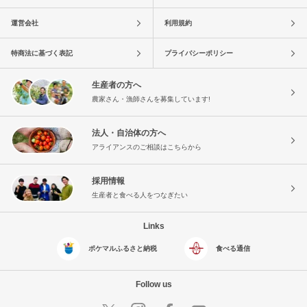
運営会社
利用規約
特商法に基づく表記
プライバシーポリシー
生産者の方へ
農家さん・漁師さんを募集しています!
法人・自治体の方へ
アライアンスのご相談はこちらから
採用情報
生産者と食べる人をつなぎたい
Links
ポケマルふるさと納税
食べる通信
Follow us