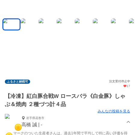
注文受付停止中
ふるさと納税可
17
【冷凍】紅白豚合戦W ロースバラ《白金豚》しゃ
ぶ＆焼肉 ２種づつ計４品
みんなの投稿を見る
岩手県花巻市
高橋 誠 | -
マークのついた生産者さんは、過去1年間で平均して特に高い評価を得