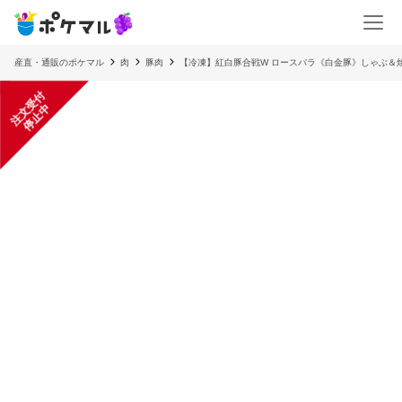
産直・通販のポケマル
肉
豚肉
【冷凍】紅白豚合戦W ロースバラ《白金豚》しゃぶ＆
注
文
受
付
停
止
中