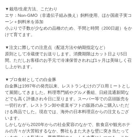
▼栽培/生産方法、こだわり
エサ：Non-GMO（非遺伝子組み換え）飼料使用、ほか国産子実コ
ーン＋飼料米を添加
小ぶりで子数が少なめの品種のため、手間と時間（200日超）をか
けて育てます。
▼注文に際しての注意点（配送方法や納期指定など）
原則として冷蔵便でお送りします。消費期限はカット日より5日
間。ただしお客様のお手元で冷凍保管されれば1ヶ月は美味しく召
し上がれます。
▼プロ食材としての白金豚
白金豚は1997年の発売以来、レストランむけのプロ用ミートとし
て展開してきました。料理専門紙やグルメ番組、日経流通新聞な
どでも高く評価され今日に至ります。スーパー等での店頭販売を
一切行わず、レストラン卸や産直ギフトの販路のみご購入いただ
ける商品でした。現在では、海外の日本料理店からの注文もござ
います。
しかしながら2020年からの社会変容のなかで、飲食店や観光ホテ
ルの方々が大苦戦するなか、弊社もまた大きな壁に突き当たって