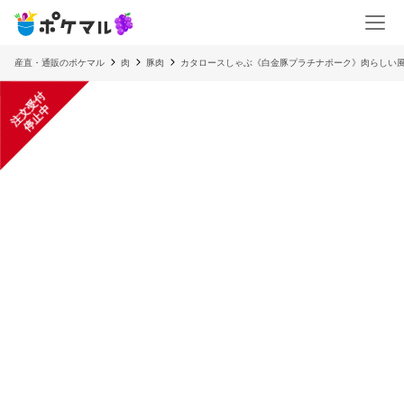
産直・通販のポケマル
肉
豚肉
カタロースしゃぶ《白金豚プラチナポーク》肉らしい
注
文
受
付
停
止
中