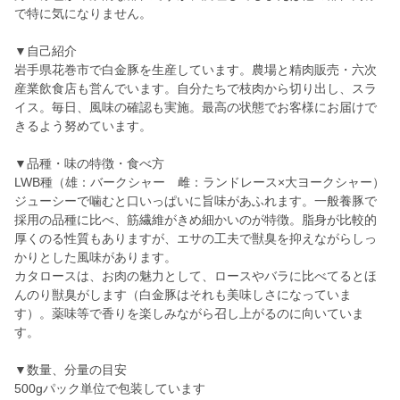
で特に気になりません。
▼自己紹介
岩手県花巻市で白金豚を生産しています。農場と精肉販売・六次
産業飲食店も営んでいます。自分たちで枝肉から切り出し、スラ
イス。毎日、風味の確認も実施。最高の状態でお客様にお届けで
きるよう努めています。
▼品種・味の特徴・食べ方
LWB種（雄：バークシャー 雌：ランドレース×大ヨークシャー）
ジューシーで噛むと口いっぱいに旨味があふれます。一般養豚で
採用の品種に比べ、筋繊維がきめ細かいのが特徴。脂身が比較的
厚くのる性質もありますが、エサの工夫で獣臭を抑えながらしっ
かりとした風味があります。
カタロースは、お肉の魅力として、ロースやバラに比べてるとほ
んのり獣臭がします（白金豚はそれも美味しさになっていま
す）。薬味等で香りを楽しみながら召し上がるのに向いていま
す。
▼数量、分量の目安
500gパック単位で包装しています