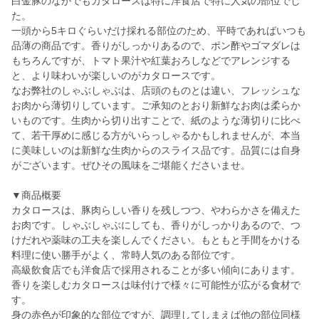
白金豚のなかでもカタロースは特に洋食店で特に人気の部位でし
た。
一頭から5キロぐらいだけ採れる部位のため、平時であればいつも
品薄の商品です。香りがしっかりあるので、ポン酢やゴマダレは
もちろんですが、トマト果汁や紅葉おろしなどでアレンジする
と、より味わいが楽しいのがカタロースです。
なお弊社のしゃぶしゃぶは、店頭のものとは違い、フレッシュな
お肉から薄切りしています。ご承知のとおり新鮮なお肉は柔らか
いものです。生肉から切り出すことで、紙のような薄切りに比べ
て、若干厚めに感じる方がいらっしゃるかもしれませんが、本当
に美味しいのは新鮮な生肉からのスライス品です。品質には自身
がございます。ぜひその風味をご堪能くださいませ。
▼商品概要
カタロースは、豚肉らしい香りを残しつつ、やわらかさを備えた
お肉です。しゃぶしゃぶにしても、香りがしっかりあるので、つ
けだれや薬味の工夫を楽しんでください。もともと手間をかける
料理に使い勝手がよく、常時人気のある部位です。
高級飲食店でも洋食店で採用されることが多い傾向にあります。
香りを楽しむカタロースは味付けで様々に可能性が広がる食材で
す。
身の赤色が印象的な部位ですが、調理してしまえば他の部位同様