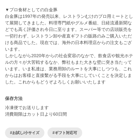
▼プロ食材としての白金豚
白金豚は1997年の発売以来、レストランむけのプロ用ミートとし
て展開してきました。料理専門紙やグルメ番組、日経流通新聞な
どでも高く評価され今日に至ります。スーパー等での店頭販売を
一切行わず、レストラン卸や産直ギフトの販路のみご購入いただ
ける商品でした。現在では、海外の日本料理店からの注文もござ
います。
しかしながら2020年からの社会変容のなかで、飲食店や観光ホテ
ルの方々が大苦戦するなか、弊社もまた大きな壁に突き当たって
います。いま私達は、業務用卸のルートを大事にしつつも、これ
からはお客様と直接繫がる手段を大事にしていくことを決定しま
した。これからもどうぞよろしくお願いいたします
保存方法
冷凍便でお送りします
消費期限はカット日より60日間
#お試し/小サイズ
#ギフト対応可