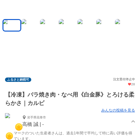
注文受付停止中
ふるさと納税可
28
【冷凍】バラ焼き肉・なべ用《白金豚》とろける柔
らかさ｜カルビ
みんなの投稿を見る
岩手県花巻市
高橋 誠 | -
マークのついた生産者さんは、過去1年間で平均して特に高い評価を得
ています。