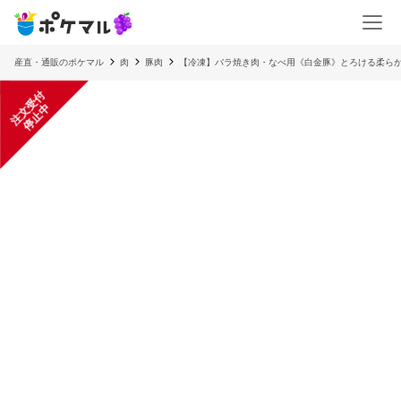
産直・通販のポケマル
肉
豚肉
【冷凍】バラ焼き肉・なべ用《白金豚》とろける柔ら
注
文
受
付
停
止
中