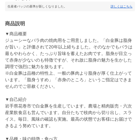
生産者バッジの基準が新しくなりました。
詳しくはこちら
商品説明
▼商品概要
ジューシーなバラ肉の焼肉用をご用意しました。「白金豚は脂身
が旨い」と評価されて20年以上経ちました。そのなかでもバラは
最もやわらかく、たっぷり旨味を蓄えたお肉です。脂身が目立っ
て赤身が少ないのも特徴ですが、それ故に脂身の魅力を生かした
調理で強烈に魅力を放ちます。
※白金豚は品種の特性上、一般の豚肉より脂身が厚く仕上がって
います。「脂身うすめ」「赤身のところ」というご指定はできま
せんのでご容赦ください。
▼自己紹介
岩手県花巻市で白金豚を生産しています。農場と精肉販売・六次
産業飲食店も営んでいます。自分たちで枝肉から切り出し、スラ
イス。毎日、風味の確認も実施。最高の状態でお客様にお届けで
きるよう努めています。
▼品種・味の特徴・食べ方