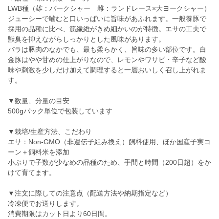
LWB種（雄：バークシャー 雌：ランドレース×大ヨークシャー）
ジューシーで噛むと口いっぱいに旨味があふれます。一般養豚で
採用の品種に比べ、筋繊維がきめ細かいのが特徴。エサの工夫で
獣臭を抑えながらしっかりとした風味があります。
バラは豚肉のなかでも、最も柔らかく、旨味の多い部位です。白
金豚はやや甘めの仕上がりなので、レモンやワサビ・辛子など酸
味や刺激を少しだけ加えて調理すると一層おいしく召し上がれま
す。
▼数量、分量の目安
500gパック単位で包装しています
▼栽培/生産方法、こだわり
エサ：Non-GMO（非遺伝子組み換え）飼料使用、ほか国産子実コ
ーン＋飼料米を添加
小ぶりで子数が少なめの品種のため、手間と時間（200日超）をか
けて育てます。
▼注文に際しての注意点（配送方法や納期指定など）
冷凍便でお送りします。
消費期限はカット日より60日間。