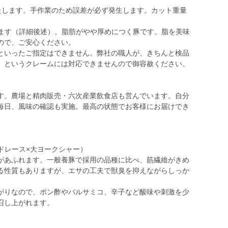
いたします。手作業のため誤差が必ず発生します。カット重量
。
います（詳細後述）。脂肪がやや厚めにつく豚です。脂を美味
ので、ご安心ください。
といったご指定はできません。弊社の職人が、きちんと検品
」というクレームには対応できませんので御容赦ください。
す。農場と精肉販売・六次産業飲食店も営んでいます。自分
毎日、風味の確認も実施。最高の状態でお客様にお届けでき
ドレース×大ヨークシャー）
があふれます。一般養豚で採用の品種に比べ、筋繊維がきめ
る性質もありますが、エサの工夫で獣臭を抑えながらしっか
がりなので、ポン酢やバルサミコ、辛子など酸味や刺激を少
召し上がれます。