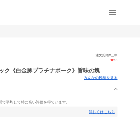
注文受付停止中
40
ロック《白金豚プラチナポーク》旨味の塊
みんなの投稿を見る
間で平均して特に高い評価を得ています。
詳しくはこちら