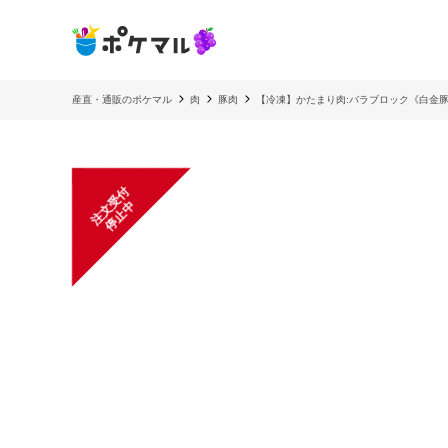
産直・通販のポケマル
肉
豚肉
【冷凍】かたまり肉:バラブロック《白金
注
文
受
付
停
止
中