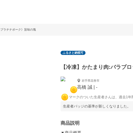
豚プラチナポーク》旨味の塊
ふるさと納税可
【冷凍】かたまり肉:バラブ
岩手県花巻市
高橋 誠 | -
マークのついた生産者さんは、過去1年
生産者バッジの基準が新しくなりました。
商品説明
▼商品概要