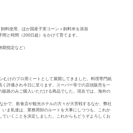
え）飼料使用、ほか国産子実コーン＋飼料米を添加
間と時間（200日超）をかけて育てます。
納期指定など）
ランむけのプロ用ミートとして展開してきました。料理専門紙
高く評価され今日に至ります。スーパー等での店頭販売を一
の販路のみご購入いただける商品でした。現在では、海外の
のなかで、飲食店や観光ホテルの方々が大苦戦するなか、弊社
。いま私達は、業務用卸のルートを大事にしつつも、これか
していくことを決定しました。これからもどうぞよろしくお