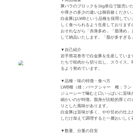
豚バラのブロックを1kg単位で販売
や厚さの多少の違いは御容赦ください
白金豚はLWBという品種を採用して
しく食べられるよう生産しております
おそれながら「赤身多め」「脂薄め」
して納品いたします。「脂が多すぎる
▼自己紹介
岩手県花巻市で白金豚を生産していま
たちで枝肉から切り出し、スライス。
るよう努めています。
▼品種・味の特徴・食べ方
LWB種（雄：バークシャー 雌：ラン
ジューシーで噛むと口いっぱいに旨味
細かいのが特徴。脂身が比較的厚くの
りとした風味があります。
白金豚は旨味が多く、やや甘めの仕上
しだけ加えて調理すると一層おいしく
▼数量、分量の目安