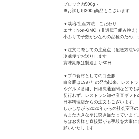
ブロック肉500g～
※お試し用300g商品もございます
▼栽培/生産方法、こだわり
エサ：Non-GMO（非遺伝子組み換
小ぶりで子数が少なめの品種のため、手
▼注文に際しての注意点（配送方法や
冷凍便でお送りします
賞味期限は製造より60日
▼プロ食材としての白金豚
白金豚は1997年の発売以来、レスト
やグルメ番組、日経流通新聞などでも
切行わず、レストラン卸や産直ギフト
日本料理店からの注文もございます。
しかしながら2020年からの社会変容
もまた大きな壁に突き当たっています
らはお客様と直接繫がる手段を大事に
願いいたします