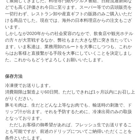
て展開してきました。料理専門紙やグルメ番組、日経流通新聞な
どでも高く評価され今日に至ります。スーパー等での店頭販売を
一切行わず、レストラン卸や産直ギフトの販路のみご購入いただ
ける商品でした。現在では、海外の日本料理店からの注文もござ
います。
しかしなが2020年からの社会変容のなかで、飲食店や観光ホテル
の方々が大苦戦するなか、弊社もまた大きな壁に突き当たってい
ます。いま私達は、業務用卸のルートを大事にしつつも、これか
らはお客様と直接繫がる手段を大事にしていくことを決定しまし
た。これからもどうぞよろしくお願いいたします。
保存方法
冷凍便でお送りします。
消費期限は製造より60日間。ただしできれば1ヶ月以内にお召し上
がりください。
豚モモ肉は、生だとどんな上等なお肉でも、輸送時の刺激で、ド
リップ汁が出ます。それを予防するために、冷凍出荷のみの取扱
となっております。
ただしお客様の御希望があれば、フレッシュ生でお送りするこ
とも可能ですが、前述のドリップについてご納得いただくことを
条件といたします。