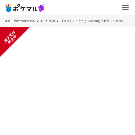
産直・通販のポケマル
肉
豚肉
【冷凍】モモかたまり肉500g叉焼用《白金豚》
注
文
受
付
停
止
中