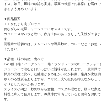
イス。毎日、風味の確認も実施。最高の状態でお客様にお届けで
きるよう努めています。
▼商品概要
モモかたまり肉ブロック
昔ながらの煮豚チャーシューにオススメです。
カタロースやバラと違い、赤身主体のあっさりした叉焼ができま
す。
調理時の端切れは、チャーハンや野菜炒め、カレーなどにお使い
ください。
▼品種・味の特徴・食べ方
LWB種（雄：バークシャー 雌：ランドレース×大ヨークシャー）
ジューシーで噛むと口いっぱいに旨味があふれます。一般養豚で
採用の品種に比べ、筋繊維がきめ細かいのが特徴。脂身が比較的
厚くのる性質もありますが、エサの工夫で獣臭を抑えながらしっ
かりとした風味があります。
スライス小間は、炒め物から煮物、パスタ料理など、様々な家庭
料理に和えて使用します。冷蔵庫に常備していると便利なお肉で
す。