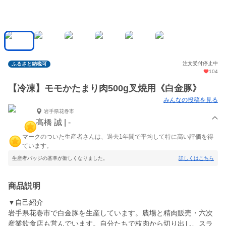
注文受付停止中
ふるさと納税可
104
【冷凍】モモかたまり肉500g叉焼用《白金豚》
みんなの投稿を見る
岩手県花巻市
高橋 誠 | -
マークのついた生産者さんは、過去1年間で平均して特に高い評価を得
ています。
生産者バッジの基準が新しくなりました。
詳しくはこちら
商品説明
▼自己紹介
岩手県花巻市で白金豚を生産しています。農場と精肉販売・六次
産業飲食店も営んでいます。自分たちで枝肉から切り出し、スラ