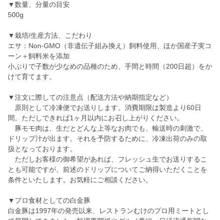
▼数量、分量の目安
500g
▼栽培/生産方法、こだわり
エサ：Non-GMO（非遺伝子組み換え）飼料使用、ほか国産子実コ
ーン＋飼料米を添加
小ぶりで子数が少なめの品種のため、手間と時間（200日超）をか
けて育てます。
▼注文に際しての注意点（配送方法や納期指定など）
原則として冷凍便でお送りします。消費期限は製造より60日
間。ただしできれば1ヶ月以内にお召し上がりください。
豚モモ肉は、生だとどんな上等なお肉でも、輸送時の刺激で、
ドリップ汁が出ます。それを予防するために、冷凍出荷のみの取
扱となっております。
ただしお客様の御希望があれば、フレッシュ生でお送りするこ
とも可能ですが、前述のドリップについてご納得いただくことを
条件といたします。お気軽にご相談ください。
▼プロ食材としての白金豚
白金豚は1997年の発売以来、レストランむけのプロ用ミートとし