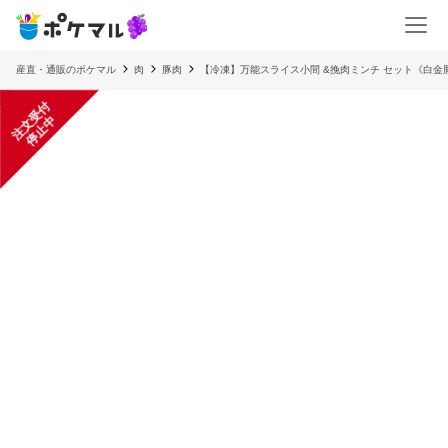
産直・通販のポケマル
肉
豚肉
【冷凍】万能スライス小間 &挽肉ミンチ セット《白金
注
文
受
付
停
止
中