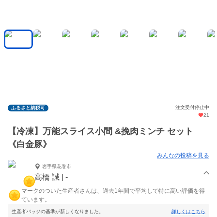
注文受付停止中
ふるさと納税可
21
【冷凍】万能スライス小間 &挽肉ミンチ セット
《白金豚》
みんなの投稿を見る
岩手県花巻市
高橋 誠 | -
マークのついた生産者さんは、過去1年間で平均して特に高い評価を得
ています。
生産者バッジの基準が新しくなりました。
詳しくはこちら