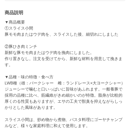
商品説明
▼商品概要
①スライス小間
豚モモ肉またはウデ肉を、スライスした後、細切れにしました
②豚ひき肉ミンチ
新鮮な豚モモ肉またはウデ肉を挽肉にしました。
作り置きなし。注文を受けてから、新鮮な材料を用意して挽きま
す。
▼品種・味の特徴・食べ方
LWB種（雄：バークシャー 雌：ランドレース×大ヨークシャー）
ジューシーで噛むと口いっぱいに旨味があふれます。一般養豚で
採用の品種に比べ、筋繊維がきめ細かいのが特徴。脂身が比較的
厚くのる性質もありますが、エサの工夫で獣臭を抑えながらしっ
かりとした風味があります。
スライス小間は、炒め物から煮物、パスタ料理にゴーヤチャンプ
ルなど、様々な家庭料理に和えて使用します。