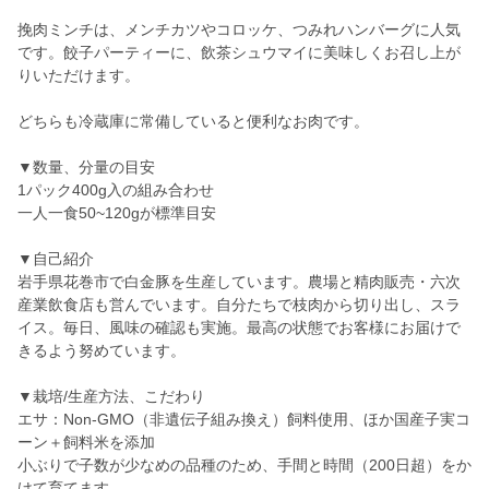
挽肉ミンチは、メンチカツやコロッケ、つみれハンバーグに人気
です。餃子パーティーに、飲茶シュウマイに美味しくお召し上が
りいただけます。
どちらも冷蔵庫に常備していると便利なお肉です。
▼数量、分量の目安
1パック400g入の組み合わせ
一人一食50~120gが標準目安
▼自己紹介
岩手県花巻市で白金豚を生産しています。農場と精肉販売・六次
産業飲食店も営んでいます。自分たちで枝肉から切り出し、スラ
イス。毎日、風味の確認も実施。最高の状態でお客様にお届けで
きるよう努めています。
▼栽培/生産方法、こだわり
エサ：Non-GMO（非遺伝子組み換え）飼料使用、ほか国産子実コ
ーン＋飼料米を添加
小ぶりで子数が少なめの品種のため、手間と時間（200日超）をか
けて育てます。