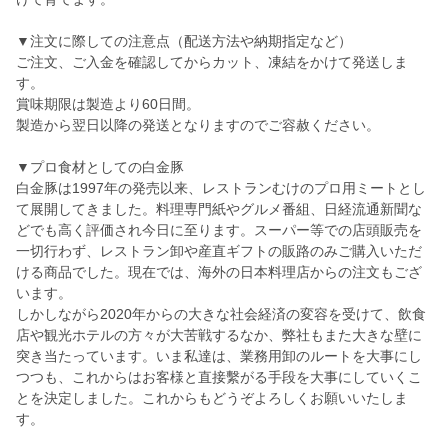
▼注文に際しての注意点（配送方法や納期指定など）
ご注文、ご入金を確認してからカット、凍結をかけて発送しま
す。
賞味期限は製造より60日間。
製造から翌日以降の発送となりますのでご容赦ください。
▼プロ食材としての白金豚
白金豚は1997年の発売以来、レストランむけのプロ用ミートとし
て展開してきました。料理専門紙やグルメ番組、日経流通新聞な
どでも高く評価され今日に至ります。スーパー等での店頭販売を
一切行わず、レストラン卸や産直ギフトの販路のみご購入いただ
ける商品でした。現在では、海外の日本料理店からの注文もござ
います。
しかしながら2020年からの大きな社会経済の変容を受けて、飲食
店や観光ホテルの方々が大苦戦するなか、弊社もまた大きな壁に
突き当たっています。いま私達は、業務用卸のルートを大事にし
つつも、これからはお客様と直接繫がる手段を大事にしていくこ
とを決定しました。これからもどうぞよろしくお願いいたしま
す。