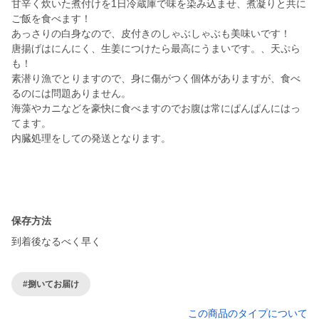
甘辛く炊いた煮付けを1日冷蔵庫で味を染み込ませ、煮凝りと共に
ご飯を食べます！
あっさりの白身なので、皮付きのしゃぶしゃぶも美味いです！
唐揚げはにんにく、生姜につけたら最高にうまいです。、天ぷら
も！
素潜り漁でとりますので、身に傷がつく個体がありますが、食べ
るのには問題ありません。
海藻やカニなどを豪快に食べますのでお腹は常にぱんぱんにはっ
てます。
内臓処理をしての発送となります。
保存方法
到着後なるべく早く
#捌いてお届け
この商品のタイプについて