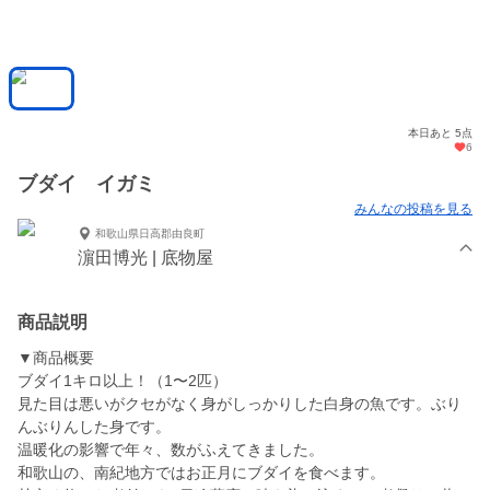
本日あと 5点
6
ブダイ イガミ
みんなの投稿を見る
和歌山県日高郡由良町
濵田博光 | 底物屋
商品説明
▼商品概要
ブダイ1キロ以上！（1〜2匹）
見た目は悪いがクセがなく身がしっかりした白身の魚です。ぶり
んぶりんした身です。
温暖化の影響で年々、数がふえてきました。
和歌山の、南紀地方ではお正月にブダイを食べます。