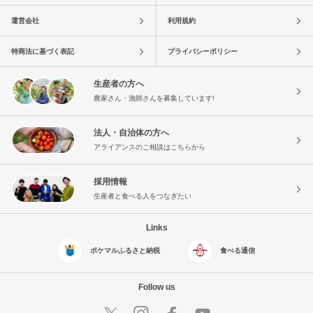
運営会社
利用規約
特商法に基づく表記
プライバシーポリシー
生産者の方へ
農家さん・漁師さんを募集しています!
法人・自治体の方へ
アライアンスのご相談はこちらから
採用情報
生産者と食べる人をつなぎたい
Links
ポケマルふるさと納税
食べる通信
Follow us