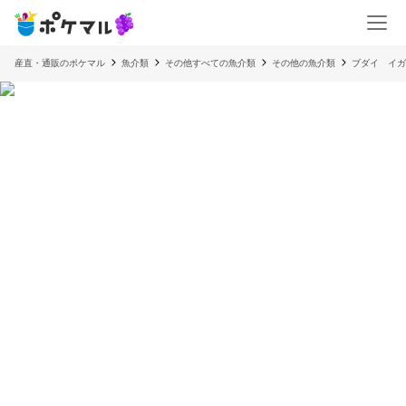
産直・通販のポケマル
魚介類
その他すべての魚介類
その他の魚介類
ブダイ イガ