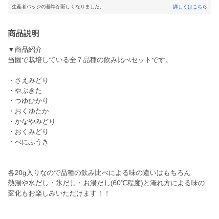
生産者バッジの基準が新しくなりました。
詳しくはこちら
商品説明
▼商品紹介
当園で栽培している全７品種の飲み比べセットです。
・さえみどり
・やぶきた
・つゆひかり
・おくゆたか
・かなやみどり
・おくみどり
・べにふうき
各20g入りなので品種の飲み比べによる味の違いはもちろん
熱湯や水だし・氷だし・お湯だし(60℃程度)と淹れ方による味の
変化もお楽しみいただけます！！