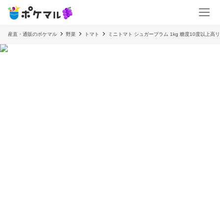
産直・通販のポケマル
野菜
トマト
ミニトマト シュガープラム 1kg 糖度10度以上高リコ