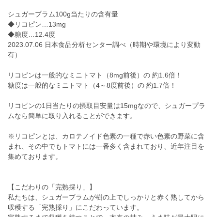
シュガープラム100g当たりの含有量
◆リコピン…13mg
◆糖度…12.4度
2023.07.06 日本食品分析センター調べ（時期や環境により変動
有）
リコピンは一般的なミニトマト（8mg前後）の 約1.6倍！
糖度は一般的なミニトマト（4～8度前後）の 約1.7倍！
リコピンの1日当たりの摂取目安量は15mgなので、シュガープラ
ムなら簡単に取り入れることができます。
※リコピンとは、カロテノイド色素の一種で赤い色素の野菜に含
まれ、その中でもトマトには一番多く含まれており、近年注目を
集めております。
【こだわりの「完熟採り」】
私たちは、シュガープラムが樹の上でしっかりと赤く熟してから
収穫する「完熟採り」にこだわっています。