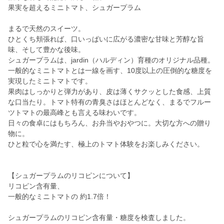
果実を超えるミニトマト、シュガープラム
まるで天然のスイーツ。
ひとくち頬張れば、口いっぱいに広がる濃密な甘味と芳醇な旨
味、そして豊かな後味。
シュガープラムは、jardin（ハルディン）育種のオリジナル品種。
一般的なミニトマトとは一線を画す、10度以上の圧倒的な糖度を
実現したミニトマトです。
果肉はしっかりと弾力があり、皮は薄くサクッとした食感、上質
な口当たり。トマト特有の青臭さはほとんどなく、まるでフルー
ツトマトの最高峰とも言える味わいです。
日々の食卓にはもちろん、お弁当やおやつに。大切な方への贈り
物に。
ひと粒で心を満たす、極上のトマト体験をお楽しみください。
【シュガープラムのリコピンについて】
リコピン含有量、
一般的なミニトマトの 約1.7倍！
シュガープラムのリコピン含有量・糖度を検査しました。