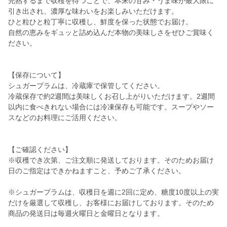
完熟するまで収穫を待つことで、本来の甘み・うま味が最大限に
引き出され、濃厚な味わいをお楽しみいただけます。
ひと粒ひと粒丁寧に収穫し、鮮度を保った状態でお届け。
自然の恵みをギュッと詰め込んだ本物の美味しさをぜひご賞味く
ださい。
【保存について】
シュガープラムは、冷蔵庫で保管してください。
冷蔵保存で約2週間は美味しくお召し上がりいただけます。2週間
以内に食べきれない場合には冷凍保存も可能です。スープやソー
スなどのお料理にご活用ください。
【ご確認ください】
※収穫でき次第、ご注文順に発送しております。そのためお届け
日のご指定はできかねますこと、予めご了承ください。
※シュガープラムは、収穫日を週に2回に定め、糖度10度以上の実
だけを厳選して収穫し、お客様にお届けしております。そのため
商品の発送日は毎週火曜日と金曜日となります。