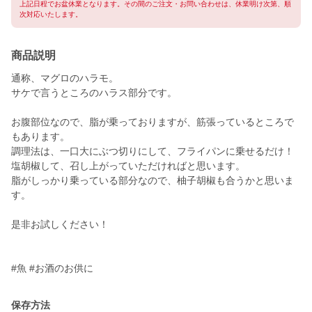
上記日程でお盆休業となります。その間のご注文・お問い合わせは、休業明け次第、順
次対応いたします。
商品説明
通称、マグロのハラモ。
サケで言うところのハラス部分です。
お腹部位なので、脂が乗っておりますが、筋張っているところで
もあります。
調理法は、一口大にぶつ切りにして、フライパンに乗せるだけ！
塩胡椒して、召し上がっていただければと思います。
脂がしっかり乗っている部分なので、柚子胡椒も合うかと思いま
す。
是非お試しください！
#魚 #お酒のお供に
保存方法