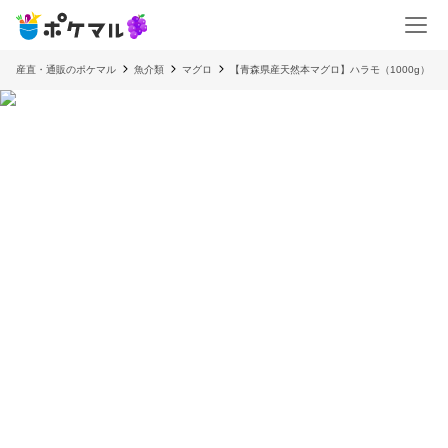
産直・通販のポケマル
魚介類
マグロ
【青森県産天然本マグロ】ハラモ（1000g）