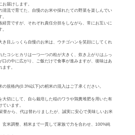
にお届けします。
の清流で育てた、自慢のお米や採れたての野菜を楽しんでい
す。
族経営ですが、それぞれ責任分担をしながら、常にお互いに
す。
大き目ふっくら自慢のお米は、ウチゴハンを笑顔にしてくれ
れたコシヒカリは一つ一つの粒が大きく、炊き上がりはふっ
が口の中に広がり、ご飯だけで食事が進みますが、後味はあ
れます。
の規格内(0.3%以下)の籾米の混入はご了承ください。
を大切にして、自ら栽培した稲のワラや鶏糞堆肥を用いた有
けています。
の栄誉から、代は替わりましたが、誠実に安心で美味しいお米
玄米調整、精米まで一貫して家族で力を合わせ、100%純