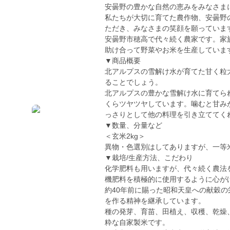
安曇野の豊かな自然の恵みをみなさま
私たちが大切に育てた農作物、安曇野
ただき、みなさまの笑顔を願っていま
安曇野市穂高で代々続く農家です。家
助け合って野菜やお米を生産していま
▼商品概要
北アルプスの雪解け水が育てた甘く粒
ることでしょう。
北アルプスの豊かな雪解け水に育てら
くらツヤツヤしています。噛むと甘み
っさりとして他の料理を引き立ててく
▼数量、分量など
＜玄米2kg＞
異物・色選別はしてありますが、一等米
▼栽培/生産方法、こだわり
化学肥料も用いますが、代々続く農法
機肥料を積極的に使用するように心が
約40年前に賜った昭和天皇への献穀
を作る精神を継承しています。
種の発芽、育苗、田植え、収穫、乾燥、
粋な自家製米です。