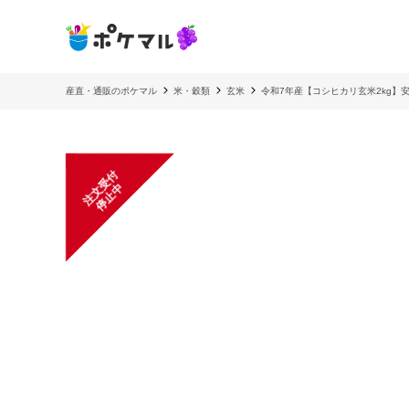
産直・通販のポケマル
米・穀類
玄米
令和7年産【コシヒカリ玄米2kg】
注
文
受
付
停
止
中