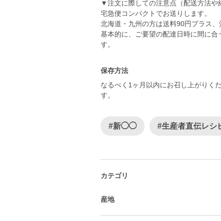
▼注文に際しての注意点（配送方法や
宅急便コンパクトでお送りします。
北海道・九州の方は送料90円プラス、
基本的に、ご要望の配達日時に間に合
す。
保存方法
なるべく1ヶ月以内にお召し上がりく
す。
#新◯◯
#生産者直伝レシ
カテゴリ
産地