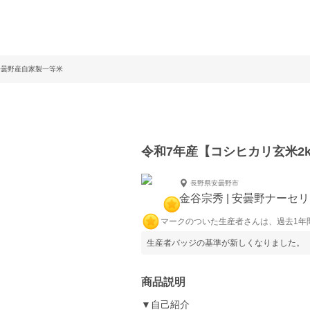
安曇野産自家製一等米
令和7年産【コシヒカリ玄米2
長野県安曇野市
金谷宗秀 | 安曇野ナーセ
マークのついた生産者さんは、過去1年
生産者バッジの基準が新しくなりました。
商品説明
▼自己紹介