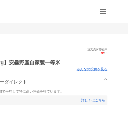
注文受付停止中
18
kg】安曇野産自家製一等米
みんなの投稿を見る
リーダイレクト
間で平均して特に高い評価を得ています。
詳しくはこちら