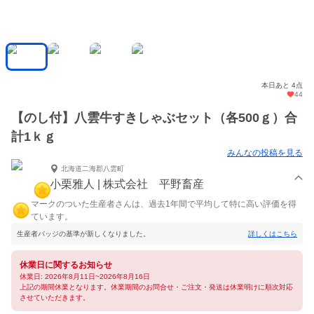
本日あと 4点
44
【のし付】八雲牛すきしゃぶセット（各500ｇ）合
計1ｋｇ
みんなの投稿を見る
北海道二海郡八雲町
小栗雅人 | 株式会社 平野畜産
マークのついた生産者さんは、過去1年間で平均して特に高い評価を得
ています。
生産者バッジの基準が新しくなりました。
詳しくはこちら
休業日に関するお知らせ
休業日: 2026年8月11日~2026年8月16日
上記の期間休業となります。休業期間のお問合せ・ご注文・発送は休業明けに順次対応
させていただきます。