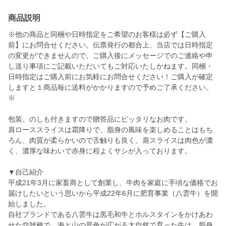
商品説明
※他の商品と同梱や日時指定をご希望のお客様は必ず【ご購入
前】にお問合せください。伝票発行の都合上、当店では日時指定
の変更ができませんので、ご購入後にメッセージでのご連絡や申
し送り事項にご記載いただいてもご対応いたしかねます。同梱・
日時指定はご購入前にお気軽にお問合せください！ご購入が確定
しますと１商品毎に送料がかかりますので予めご了承ください。
※
包装、のしも付きますので贈答品にピッタリなお肉です。
肩ローススライスは霜降りで、脂身の風味を楽しめることはもち
ろん、肉質が柔らかいので舌触りも良く、肩スライスは肉色が濃
く、濃厚な味わいで赤身に程よくサシが入っております。
▼自己紹介
平成21年3月に家畜商として創業し、牛肉を家庭に手頃な価格でお
届けしたいという思いから平成22年6月に肥育事業（八雲牛）を開
始しました。
自社ブランドである八雲牛は黒毛和牛とホルスタインをかけあわ
せた交雑種で、海と山の景色が広がる大自然で育った牛は、脂身