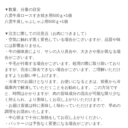
▼数量、分量の目安
八雲牛肩ロースすき焼き用500ｇ×1個
八雲牛肩しゃぶしゃぶ用500ｇ×1個
▼注文に際しての注意点（お肉につきまして）
・空気に触れず黒く変色している場合がございますが、品質や味
には影響ありません。
・牛の個体差により、サシの入り具合や、大きさや形が異なる場
合がございます。
・牛毛が付着する場合がございます。処理の際に取り除いており
ますが、完全に除去できない場合がございます。ご理解いただけ
ますようお願い申し上げます。
・冷凍でのお届けとなります。お使いになるときは、前夜から冷
蔵庫内で解凍していただくことをお勧めします。 この方法です
と、時間はかかりますが、肉の旨味成分の流出が可能な限り少な
く抑えられ、より美味しくお召し上がりいただけます。
・お届け直後は特に美味しく味わっていただけますので、早めの
調理をお奨めいたします。
・中心部まで十分に加熱をしてお召し上がりください。
・パッケージは予告なく変更になる場合がございます。