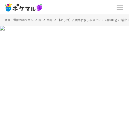
産直・通販のポケマル
肉
牛肉
【のし付】八雲牛すきしゃぶセット（各500ｇ）合計1