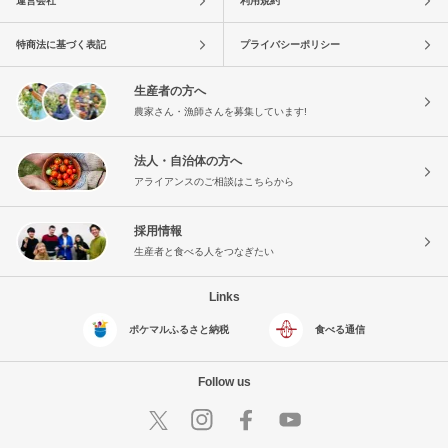
運営会社
利用規約
特商法に基づく表記
プライバシーポリシー
生産者の方へ
農家さん・漁師さんを募集しています!
法人・自治体の方へ
アライアンスのご相談はこちらから
採用情報
生産者と食べる人をつなぎたい
Links
ポケマルふるさと納税
食べる通信
Follow us