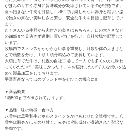
がほんのり甘く赤身に旨味成分が凝縮されているのが特徴です。
食べ飽きない牛肉を目指し、和牛では楽しめない赤身と程よい脂
で飽きの来ない美味しさと安心・安全な牛肉を目指し肥育してい
ます。
たくさんいる牛群から肉付きの良さはもちろん、口の大きさなど
の細部まで見逃さず選別し買い付けを行い、自社牧場で肥育して
います。
牧場内でストレスがかからない事を重視し、月数や体の大きさな
どで頭数を分け、１頭１頭丹精込めて肥育しています。
大切に育てた牛は、札幌の自社工場にて一人でも多くの方に味わ
っていただき″「美味しかった！」をお届けしたい″そんな想いを込
めて製品加工をしております。
平野畜産ならではのブランド牛をぜひこの機会に!!
▼商品概要
1箱500ｇで冷凍されております。
▼品種・味の特徴・食べ方
八雲牛は黒毛和牛とホルスタインをかけあわせた交雑種です。八
雲牛は脂身がほんのり甘く、赤身に旨味成分が凝縮された贅沢な
牛肉です。