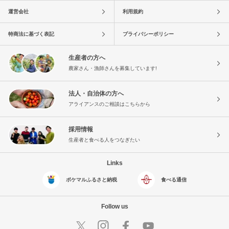
運営会社
利用規約
特商法に基づく表記
プライバシーポリシー
生産者の方へ
農家さん・漁師さんを募集しています!
法人・自治体の方へ
アライアンスのご相談はこちらから
採用情報
生産者と食べる人をつなぎたい
Links
ポケマルふるさと納税
食べる通信
Follow us