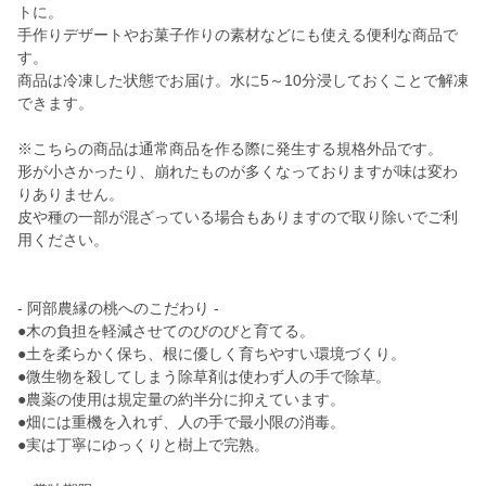
トに。
手作りデザートやお菓子作りの素材などにも使える便利な商品で
す。
商品は冷凍した状態でお届け。水に5～10分浸しておくことで解凍
できます。
※こちらの商品は通常商品を作る際に発生する規格外品です。
形が小さかったり、崩れたものが多くなっておりますが味は変わ
りありません。
皮や種の一部が混ざっている場合もありますので取り除いでご利
用ください。
- 阿部農縁の桃へのこだわり -
●木の負担を軽減させてのびのびと育てる。
●土を柔らかく保ち、根に優しく育ちやすい環境づくり。
●微生物を殺してしまう除草剤は使わず人の手で除草。
●農薬の使用は規定量の約半分に抑えています。
●畑には重機を入れず、人の手で最小限の消毒。
●実は丁寧にゆっくりと樹上で完熟。