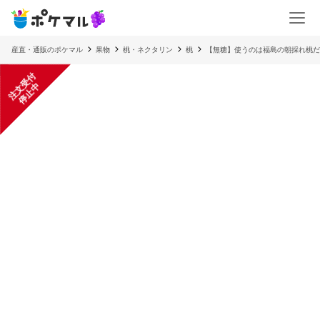
産直・通販のポケマル
果物
桃・ネクタリン
桃
【無糖】使うのは福島の朝採れ桃だ
注
文
受
付
停
止
中