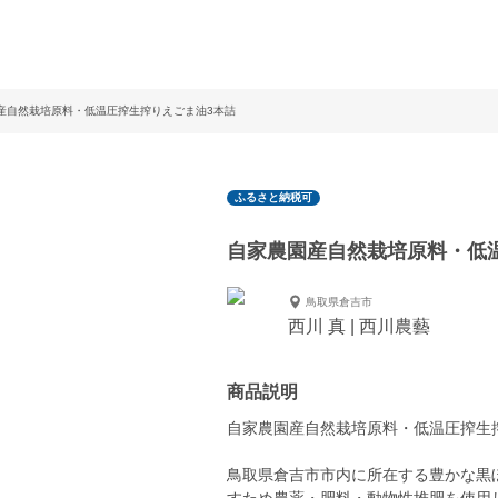
産自然栽培原料・低温圧搾生搾りえごま油3本詰
ふるさと納税可
自家農園産自然栽培原料・低
鳥取県倉吉市
西川 真 | 西川農藝
商品説明
自家農園産自然栽培原料・低温圧搾生
鳥取県倉吉市市内に所在する豊かな黒