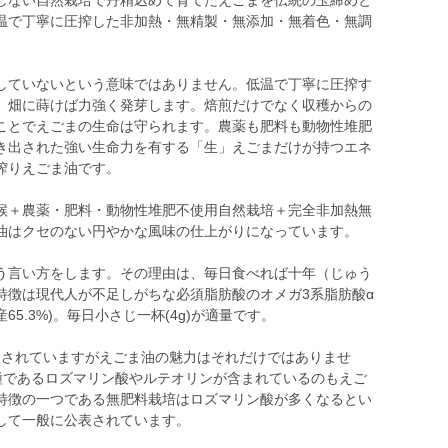
しない自然栽培で丹精込めて育てたえごまを伝統の玉締めと
温で丁寧に圧搾した非加熱・無精製・無添加・無着色・無調
していないという意味ではありません。低温で丁寧に圧搾す
。畑に蒔けば力強く発芽します。焙煎だけでなく収穫からの
ことでえごまの生命は守られます。農薬も肥料も動物性堆肥
き出された強い生命力を有する「生」えごまだけが持つエネ
搾りえごま油です。
候＋農薬・肥料・動物性堆肥不使用自然栽培＋完全非加熱無
油はクセのない円やかな風味の仕上がりになっています。
う言い方をします。その理由は、毎日食べれば十年（じゅう
特徴は現代人が不足しがちな必須脂肪酸のオメガ3系脂肪酸α
65.3%)。毎日小さじ一杯(4g)が適量です。
目されていますがえごま油の魅力はそれだけではありませ
種であるロズマリン酸やルテオリンが含まれているのもえご
特徴の一つである無肥料栽培はロズマリン酸が多くなるとい
して一般に公表されています。