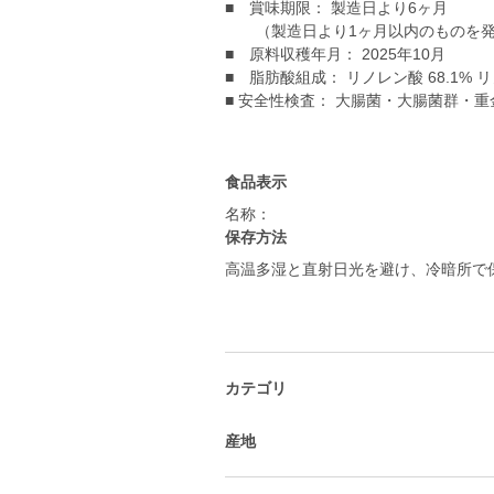
■ 賞味期限： 製造日より6ヶ月
（製造日より1ヶ月以内のものを発
■ 原料収穫年月： 2025年10月
■ 脂肪酸組成： リノレン酸 68.1% リノ
■ 安全性検査： 大腸菌・大腸菌群・重金
食品表示
名称：
保存方法
高温多湿と直射日光を避け、冷暗所で
カテゴリ
産地