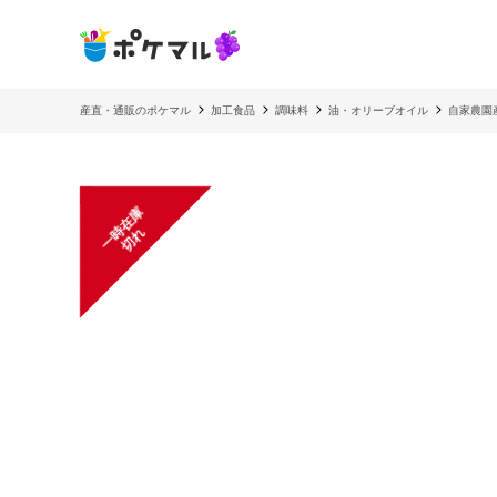
産直・通販のポケマル
加工食品
調味料
油・オリーブオイル
自家農園
一
在
庫
切
時
れ