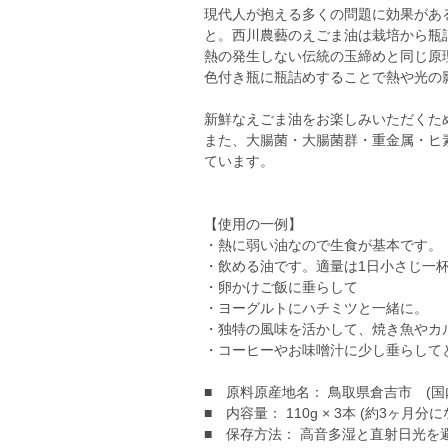
現代人が抱える多くの問題に効果があ
と。西川農藝のえごま油は栽培から瓶
熱の発生しない伝統の玉締めと同じ原
色付き瓶に瓶詰めすることで熱や光の
新鮮なえごま油をお楽しみいただくた
また、大腸菌・大腸菌群・重金属・ヒ
ています。
【使用の一例】
・熱に弱い油なので生食が基本です。
・飲める油です。適量は1日小さじ一杯
・卵かけご飯に垂らして
・ヨーグルトにハチミツと一緒に。
・独特の風味を活かして、焼き魚やカ
・コーヒーやお味噌汁に少し垂らして
■ 原料原産地名： 鳥取県倉吉市 (
■ 内容量： 110g × 3本 (約3ヶ月分
■ 保存方法： 高音多湿と直射日光を