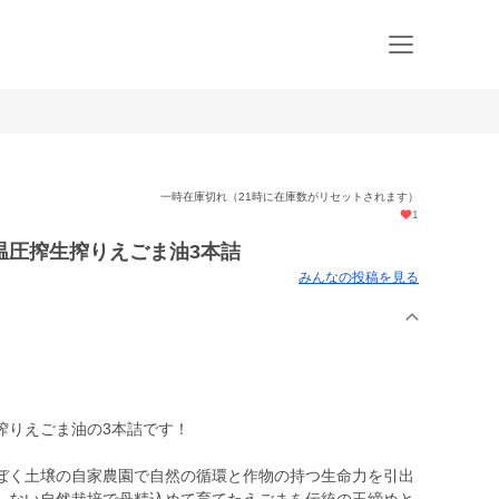
一時在庫切れ（21時に在庫数がリセットされます）
1
温圧搾生搾りえごま油3本詰
みんなの投稿を見る
搾りえごま油の3本詰です！
ぼく土壌の自家農園で自然の循環と作物の持つ生命力を引出