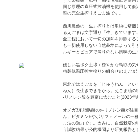
すため農薬・肥料・動物性堆肥を使用
同じ原理の直圧式搾油機を使用して低
整の完全生搾りえごま油です。
西川農藝の「生」搾りとは単純に焙煎
るえごまは文字通り「生」きています
全工程において一切の加熱を排除する
も一切使用しない自然栽培によって引
ルギーとピュアで濁りのない風味の生
優しい黒ボク土壌＋穏やかな鳥取の気
精製低温圧搾生搾りの組合せのえごま
東北ではえごまを「じゅうねん」とい
ねん）長生きできるから。えごま油の
-リノレン酸を豊富に含むこと(2023年産
オメガ3系脂肪酸のα‐リノレン酸が注
ん。ビタミンEやポリフェノールの一
ま油の魅力です。因みに、自然栽培の
う試験結果が公的機関より研究報告と