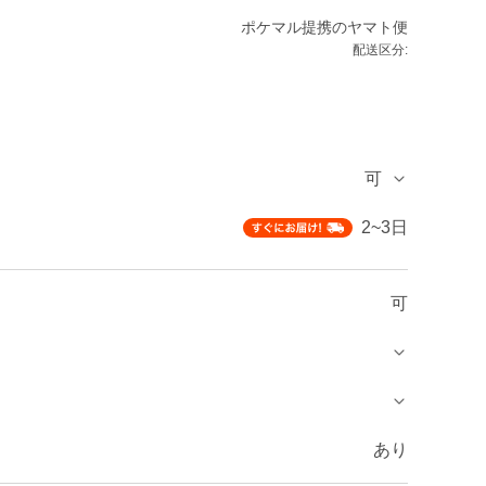
ポケマル提携のヤマト便
配送区分:
可
2~3日
可
あり