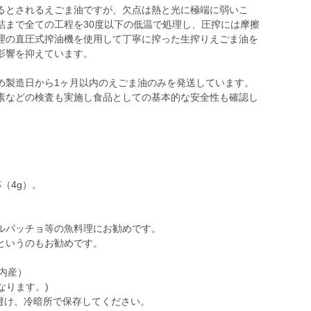
るとされるえごま油ですが、欠点は熱と光に極端に弱いこ
詰まで全ての工程を30度以下の低温で処理し、圧搾には摩擦
理の直圧式搾油機を使用して丁寧に搾った生搾りえごま油を
影響を抑えています。
め製造日から1ヶ月以内のえごま油のみを発送しています。
素などの検査も実施し食品としての基本的な安全性も確認し
（4g）。
ルパッチョ等の魚料理にお勧めです。
というのもお勧めです。
国内産）
になります。)
避け、冷暗所で保存してください。