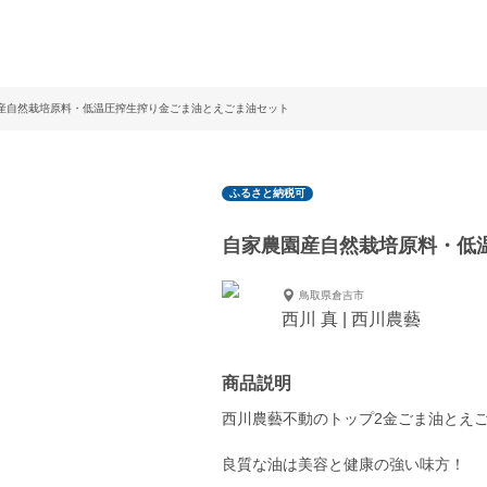
産自然栽培原料・低温圧搾生搾り金ごま油とえごま油セット
ふるさと納税可
自家農園産自然栽培原料・低
鳥取県倉吉市
西川 真 | 西川農藝
商品説明
西川農藝不動のトップ2金ごま油とえ
良質な油は美容と健康の強い味方！