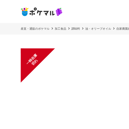
産直・通販のポケマル
加工食品
調味料
油・オリーブオイル
自家農園
一
在
庫
切
時
れ