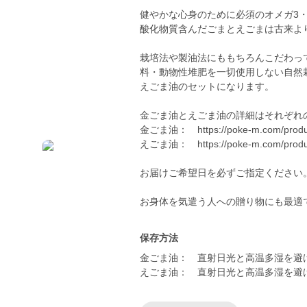
健やかな心身のために必須のオメガ3
酸化物質含んだごまとえごまは古来よ
栽培法や製油法にももちろんこだわっ
料・動物性堆肥を一切使用しない自然
えごま油のセットになります。
金ごま油とえごま油の詳細はそれぞれ
金ごま油： https://poke-m.com/produ
えごま油： https://poke-m.com/produ
お届けご希望日を必ずご指定ください。
お身体を気遣う人への贈り物にも最適
保存方法
金ごま油： 直射日光と高温多湿を避
えごま油： 直射日光と高温多湿を避