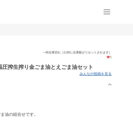
一時在庫切れ（21時に在庫数がリセットされます）
5
温圧搾生搾り金ごま油とえごま油セット
みんなの投稿を見る
ごま油の組合せです。