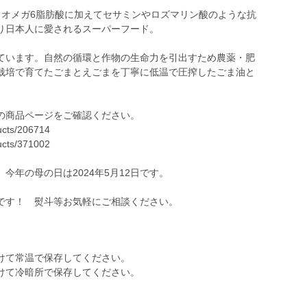
・オメガ6脂肪酸に加えてセサミンやロズマリン酸のような抗
り日本人に愛されるスーパーフード。
ています。自然の循環と作物の生命力を引出すため農薬・肥
栽培で育てたごまとえごまを丁寧に低温で圧搾したごま油と
の商品ページをご確認ください。
cts/206714
cts/371002
今年の母の日は2024年5月12日です。
です！ 熨斗等お気軽にご相談ください。
けて常温で保存してください。
けて冷暗所で保存してください。