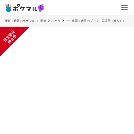
産直・通販のポケマル
果物
ぶどう
一心農園２代目のブドウ 家庭用（種なし）
注
文
受
付
停
止
中