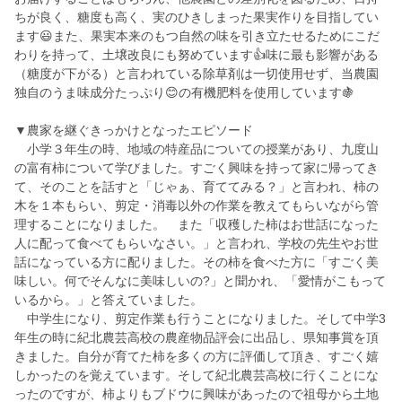
ちが良く、糖度も高く、実のひきしまった果実作りを目指してい
ます😃また、果実本来のもつ自然の味を引き立たせるためにこだ
わりを持って、土壌改良にも努めています👍味に最も影響がある
（糖度が下がる）と言われている除草剤は一切使用せず、当農園
独自のうま味成分たっぷり😊の有機肥料を使用しています🍇
▼農家を継ぐきっかけとなったエピソード
小学３年生の時、地域の特産品についての授業があり、九度山
の富有柿について学びました。すごく興味を持って家に帰ってき
て、そのことを話すと「じゃぁ、育ててみる？」と言われ、柿の
木を１本もらい、剪定・消毒以外の作業を教えてもらいながら管
理することになりました。 また「収穫した柿はお世話になった
人に配って食べてもらいなさい。」と言われ、学校の先生やお世
話になっている方に配りました。その柿を食べた方に「すごく美
味しい。何でそんなに美味しいの?」と聞かれ、「愛情がこもって
いるから。」と答えていました。
中学生になり、剪定作業も行うことになりました。そして中学3
年生の時に紀北農芸高校の農産物品評会に出品し、県知事賞を頂
きました。自分が育てた柿を多くの方に評価して頂き、すごく嬉
しかったのを覚えています。そして紀北農芸高校に行くことにな
ったのですが、柿よりもブドウに興味があったので祖母から土地