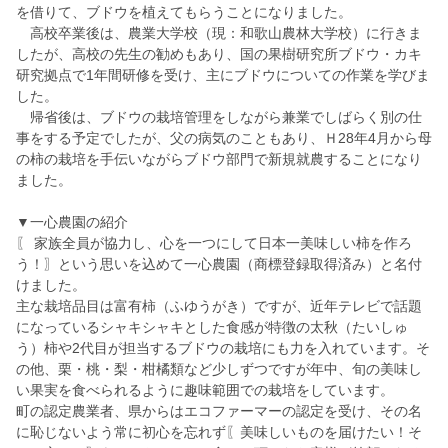
を借りて、ブドウを植えてもらうことになりました。
高校卒業後は、農業大学校（現：和歌山農林大学校）に行きま
したが、高校の先生の勧めもあり、国の果樹研究所ブドウ・カキ
研究拠点で1年間研修を受け、主にブドウについての作業を学びま
した。
帰省後は、ブドウの栽培管理をしながら兼業でしばらく別の仕
事をする予定でしたが、父の病気のこともあり、Ｈ28年4月から母
の柿の栽培を手伝いながらブドウ部門で新規就農することになり
ました。
▼一心農園の紹介
〖 家族全員が協力し、心を一つにして日本一美味しい柿を作ろ
う！〗という思いを込めて一心農園（商標登録取得済み）と名付
けました。
主な栽培品目は富有柿（ふゆうがき）ですが、近年テレビで話題
になっているシャキシャキとした食感が特徴の太秋（たいしゅ
う）柿や2代目が担当するブドウの栽培にも力を入れています。そ
の他、栗・桃・梨・柑橘類など少しずつですが年中、旬の美味し
い果実を食べられるように趣味範囲での栽培をしています。
町の認定農業者、県からはエコファーマーの認定を受け、その名
に恥じないよう常に初心を忘れず〖美味しいものを届けたい！そ