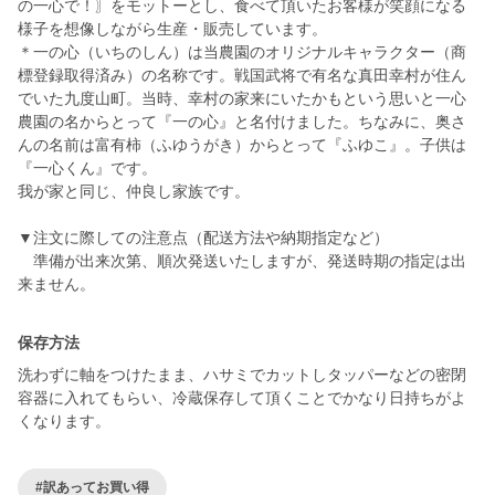
の一心で！〗をモットーとし、食べて頂いたお客様が笑顔になる
様子を想像しながら生産・販売しています。
＊一の心（いちのしん）は当農園のオリジナルキャラクター（商
標登録取得済み）の名称です。戦国武将で有名な真田幸村が住ん
でいた九度山町。当時、幸村の家来にいたかもという思いと一心
農園の名からとって『一の心』と名付けました。ちなみに、奥さ
んの名前は富有柿（ふゆうがき）からとって『ふゆこ』。子供は
『一心くん』です。
我が家と同じ、仲良し家族です。
▼注文に際しての注意点（配送方法や納期指定など）
準備が出来次第、順次発送いたしますが、発送時期の指定は出
保存方法
洗わずに軸をつけたまま、ハサミでカットしタッパーなどの密閉
容器に入れてもらい、冷蔵保存して頂くことでかなり日持ちがよ
くなります。
#訳あってお買い得