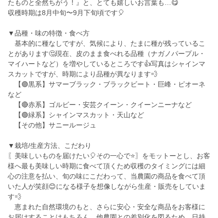
たものと全然ちがう！』と、とても嬉しいお言葉も…😋
収穫時期は8月中旬〜9月下旬頃です🎈
▼品種・味の特徴・食べ方
基本的に種なしですが、気候により、たまに種が残っているこ
とがあります🤔現在、皮のまま食べれる品種（ナガノパープル・
マイハートなど）を増やしているところです👍写真はシャインマ
スカットですが、時期により品種が異なります💨
【🟣黒系】サマーブラック・ブラックビート・巨峰・ピオーネ
など
【🔴赤系】ゴルビー・安芸クイーン・クイーンニーナなど
【🟢緑系】シャインマスカット・天山など
【その他】サニールージュ
▼栽培/生産方法、こだわり
〖美味しいものを届けたい🎈その一心で⭐〗をモットーとし、お客
様へ最も美味しい時期に食べて頂くため収穫のタイミングには細
心の注意を払い、旬の味にこだわって、当農園の商品を食べて頂
いた人が笑顔😊になる様子を想像しながら生産・販売をしていま
す💨
恵まれた自然環境のもと、さらに安心・安全な商品をお客様に
お届けすることはもちろん、他農園との差別化を図るため、日持