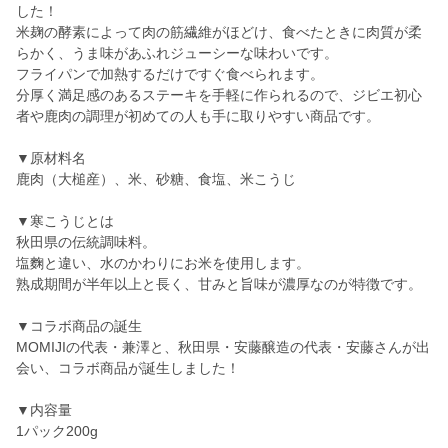
した！
米麹の酵素によって肉の筋繊維がほどけ、食べたときに肉質が柔
らかく、うま味があふれジューシーな味わいです。
フライパンで加熱するだけですぐ食べられます。
分厚く満足感のあるステーキを手軽に作られるので、ジビエ初心
者や鹿肉の調理が初めての人も手に取りやすい商品です。
▼原材料名
鹿肉（大槌産）、米、砂糖、食塩、米こうじ
▼寒こうじとは
秋田県の伝統調味料。
塩麴と違い、水のかわりにお米を使用します。
熟成期間が半年以上と長く、甘みと旨味が濃厚なのが特徴です。
▼コラボ商品の誕生
MOMIJIの代表・兼澤と、秋田県・安藤醸造の代表・安藤さんが出
会い、コラボ商品が誕生しました！
▼内容量
1パック200g