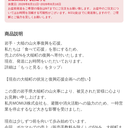
休業日: 2026年8月11日~2026年8月16日
お盆前発送をご希望の場合は8/7までにご注文をお願い致します。 お盆中のご注文につ
いてはお時間を頂戴する可能性がございます。8/21(金)までに発送致しますので、ご理
解とご協力を宜しくお願いします。
商品説明
岩手・大槌の山火事復興を応援。
私たちは「食べて応援」を形にするため、
売上の5%を大槌町の復興へ寄付いたします。
現在、発送にお時間をいただいております。
詳細は「もっと見る」をタップ↓
【現在の大槌町の状況と復興応援企画への想い】
この度の岩手県大槌町の山火事により、被災された皆様に心より
お見舞い申し上げます。
私共MOMIJI株式会社も、避難や消火活動への協力のため、一時営
業を停止するなど大きな影響を受けました。
現在は少しずつ前を向いて歩み始めています。
今回、ポケマルでの売上（販売手数料を除く）の5%を、大槌町ま