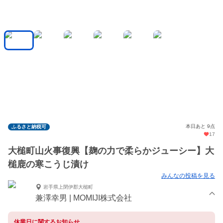
本日あと 9点
ふるさと納税可
17
大槌町山火事復興【麹の力で柔らかジューシー】大
槌鹿の寒こうじ漬け
みんなの投稿を見る
岩手県上閉伊郡大槌町
兼澤幸男 | MOMIJI株式会社
休業日に関するお知らせ