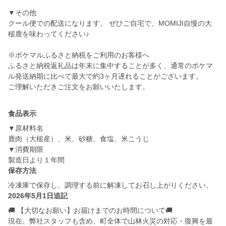
▼その他
クール便での配送になります。 ぜひご自宅で、MOMIJI自慢の大
槌鹿を味わってください♪
※ポケマルふるさと納税をご利用のお客様へ
ふるさと納税返礼品は年末に集中することが多く、通常のポケマ
ル発送納期に比べて最大で約3ヶ月遅れることがございます。
ご理解いただきご注文をお願いいたします。
食品表示
▼原材料名
鹿肉（大槌産）、米、砂糖、食塩、米こうじ
▼消費期限
製造日より１年間
保存方法
冷凍庫で保存し、調理する前に解凍してお召し上がりください。
2026年5月1日追記
🚚 【大切なお願い】お届けまでのお時間について🚚
現在、弊社スタッフも含め、町全体で山林火災の対応・復興を最