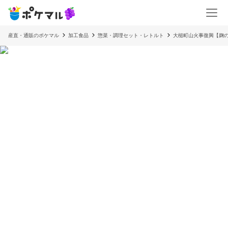
産直・通販のポケマル
加工食品
惣菜・調理セット・レトルト
大槌町山火事復興【麹