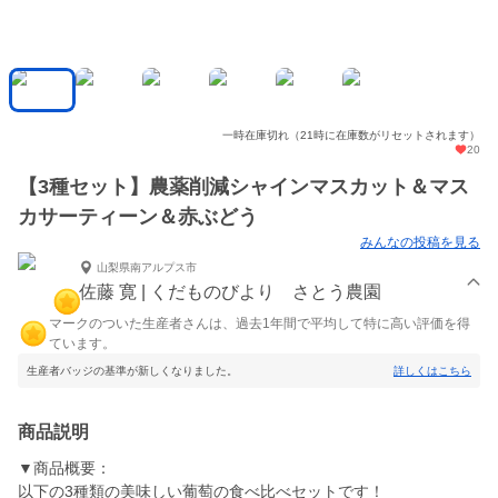
一時在庫切れ（21時に在庫数がリセットされます）
20
【3種セット】農薬削減シャインマスカット＆マス
カサーティーン＆赤ぶどう
みんなの投稿を見る
山梨県南アルプス市
佐藤 寛 | くだものびより さとう農園
マークのついた生産者さんは、過去1年間で平均して特に高い評価を得
ています。
生産者バッジの基準が新しくなりました。
詳しくはこちら
商品説明
▼商品概要：
以下の3種類の美味しい葡萄の食べ比べセットです！