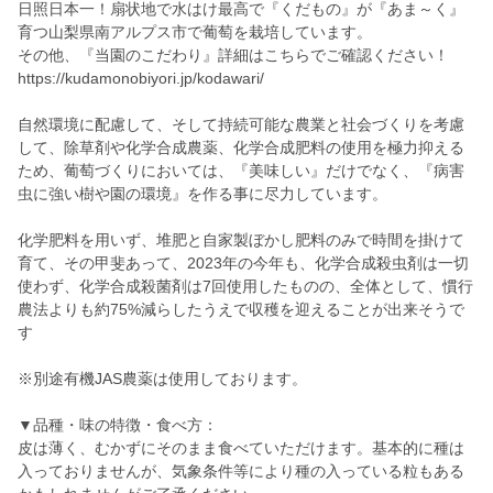
日照日本一！扇状地で水はけ最高で『くだもの』が『あま～く』
育つ山梨県南アルプス市で葡萄を栽培しています。
その他、『当園のこだわり』詳細はこちらでご確認ください！
https://kudamonobiyori.jp/kodawari/
自然環境に配慮して、そして持続可能な農業と社会づくりを考慮
して、除草剤や化学合成農薬、化学合成肥料の使用を極力抑える
ため、葡萄づくりにおいては、『美味しい』だけでなく、『病害
虫に強い樹や園の環境』を作る事に尽力しています。
化学肥料を用いず、堆肥と自家製ぼかし肥料のみで時間を掛けて
育て、その甲斐あって、2023年の今年も、化学合成殺虫剤は一切
使わず、化学合成殺菌剤は7回使用したものの、全体として、慣行
農法よりも約75%減らしたうえで収穫を迎えることが出来そうで
す
※別途有機JAS農薬は使用しております。
▼品種・味の特徴・食べ方：
皮は薄く、むかずにそのまま食べていただけます。基本的に種は
入っておりませんが、気象条件等により種の入っている粒もある