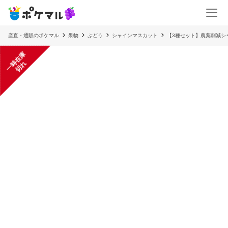
産直・通販のポケマル
果物
ぶどう
シャインマスカット
【3種セット】農薬削減シ
一
在
庫
切
時
れ