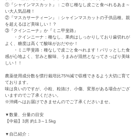
①『シャインマスカット』：ご存じ種なし皮ごと食べれるあま～
い大人気品種！
②『マスカサーティーン』：シャインマスカットの子供品種。親
を超えるほど美味しい！？
③『クインニーナ』か『ミニ甲斐路』
・クインニーナ：種なし、果肉はしっかりしており歯切れが
よく、糖度は高くて酸味がおだやか！
・ミニ甲斐路：種なしで皮ごと食べれます！パリッとした食
感が心地よく、甘みと酸味、うまみが混然となってさっぱり美味
しい！！
農薬使用成分数を慣行栽培比75%減で収穫できるよう大切に育て
ております。
味は良いのですが、小粒、粒抜け、小傷、変形がある場合がござ
いますのでご了承ください。
※沖縄へはお届けできませんのでご了承くださいませ。
▼数量、分量の目安
【中箱】3房 約1.3～1.5kg
▼自己紹介：