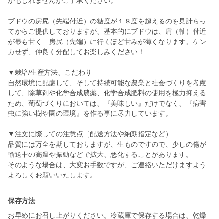
かもしれませんがご了承ください。
ブドウの房尻（先端付近）の糖度が１８度を超えるのを見計らっ
てからご提供しておりますが、基本的にブドウは、肩（軸）付近
が最も甘く、房尻（先端）に行くほど甘みが薄くなります。ケン
カせず、仲良く分配してお楽しみください！
▼栽培/生産方法、こだわり
自然環境に配慮して、そして持続可能な農業と社会づくりを考慮
して、除草剤や化学合成農薬、化学合成肥料の使用を極力抑える
ため、葡萄づくりにおいては、『美味しい』だけでなく、『病害
虫に強い樹や園の環境』を作る事に尽力しています。
▼注文に際しての注意点（配送方法や納期指定など）
品質には万全を期しておりますが、生ものですので、少しの傷が
輸送中の高温や振動などで拡大、悪化することがあります。
そのような場合は、大変お手数ですが、ご連絡いただけますよう
よろしくお願いいたします。
保存方法
お早めにお召し上がりください。冷蔵庫で保存する場合は、乾燥