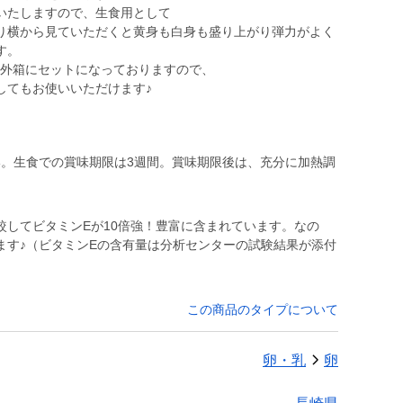
いたしますので、生食用として
り横から見ていただくと黄身も白身も盛り上がり弾力がよく
す。
個）外箱にセットになっておりますので、
い。生食での賞味期限は3週間。賞味期限後は、充分に加熱調
較してビタミンEが10倍強！豊富に含まれています。なの
ます♪（ビタミンEの含有量は分析センターの試験結果が添付
この商品のタイプについて
卵・乳
卵