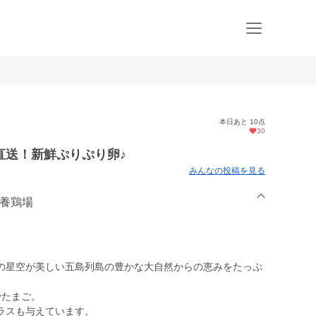
本日あと 10点
30
直送！新鮮ぷりぷり卵♪
みんなの投稿を見る
石養鶏場
の星空が美しい五島列島の豊かな大自然からの恵みをたっぷ
少たまご。
ラスも与えています。