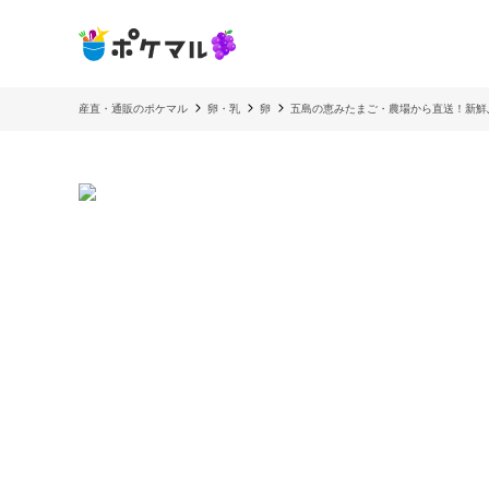
産直・通販のポケマル
卵・乳
卵
五島の恵みたまご・農場から直送！新鮮