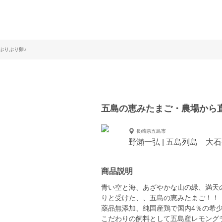
ぷりぷり卵♪
五島の恵みたまご・農場から
長崎県五島市
野瀨一弘 | 五島列島 大
商品説明
青い空と海、あざやかな山の緑、満天
りと受けた、、五島の恵みたまご！！
薬品無添加、純国産鶏で国内4％の希
こだわりの飼料として五島産レモング