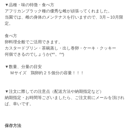
▼品種・味の特徴・食べ方
アフリカンブラック種の優秀な雌が頑張ってくれました。
当園では、雌の身体のメンテナスを行いますので、3月～10月限
定。
食べ方
卵料理全般でご活用できます。
カスタードプリン・茶碗蒸し・出し巻卵・ケーキ・クッキー
何個できるのでしょうか(*^。^*)
▼数量、分量の目安
Ｍサイズ 鶏卵約２５個分の容量！！！
▼注文に際しての注意点（配送方法や納期指定など）
納期指定・お時間等ございましたら、ご注文前にメールを頂けれ
ば、幸いです。
保存方法