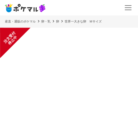
産直・通販のポケマル
卵・乳
卵
世界一大きな卵 Ｍサイズ
注
文
受
付
停
止
中