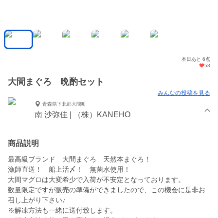
本日あと 6点
58
大間まぐろ 晩酌セット
みんなの投稿を見る
青森県下北郡大間町
南 沙弥佳 | （株）KANEHO
商品説明
最高級ブランド 大間まぐろ 天然本まぐろ！
漁師直送！ 船上活〆！ 無菌水使用！
大間マグロは大変希少で入荷が不安定となっております。
数量限定ですが販売の準備ができましたので、この機会に是非お
召し上がり下さい♪
※解凍方法も一緒に送付致します。