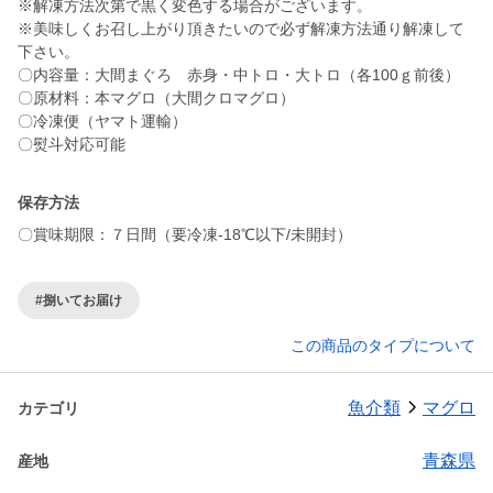
※解凍方法次第で黒く変色する場合がございます。
※美味しくお召し上がり頂きたいので必ず解凍方法通り解凍して
下さい。
〇内容量：大間まぐろ 赤身・中トロ・大トロ（各100ｇ前後）
〇原材料：本マグロ（大間クロマグロ）
〇冷凍便（ヤマト運輸）
〇熨斗対応可能
保存方法
〇賞味期限：７日間（要冷凍-18℃以下/未開封）
#捌いてお届け
この商品のタイプについて
魚介類
マグロ
カテゴリ
青森県
産地