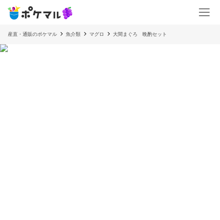
産直・通販のポケマル
魚介類
マグロ
大間まぐろ 晩酌セット