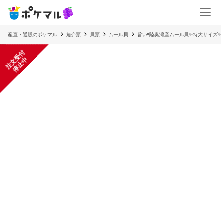
産直・通販のポケマル
魚介類
貝類
ムール貝
旨い‼️陸奥湾産ムール貝✨️特大サイズ
注
文
受
付
停
止
中