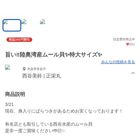
注文受付停止中
商品300円割引
501
旨い‼️陸奥湾産ムール貝✨️特大サイズ✨
みんなの投稿を見る
青森県青森市
西谷美鈴 | 正栄丸
商品説明
3/21
現在、身入りにばらつきがあるためお安くなっております！
有名店とも取引している西谷水産のムール貝
是非一度ご賞味ください🤲🏻✨️