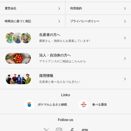
運営会社
利用規約
特商法に基づく表記
プライバシーポリシー
生産者の方へ
農家さん・漁師さんを募集しています!
法人・自治体の方へ
アライアンスのご相談はこちらから
採用情報
生産者と食べる人をつなぎたい
Links
ポケマルふるさと納税
食べる通信
Follow us