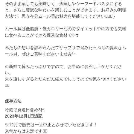
そのまま蒸しても美味しく、酒蒸しやシーフードパスタにする
と、さらに贅沢な味わいを楽しむことができます。お好みの調理
方法で、思う存分ムール貝の魅力を堪能してください👉🏻💗 ̖́-
ムール貝は低脂肪・低カロリーなのでダイエット中の方でも気軽
に食べることができる優秀な食材です❣️
私たちの想いを詰め込んだプリップリで旨みたっぷりの贅沢なム
ール貝、ぜひご賞味くださいませ🌼*･
※新鮮で旨みたっぷりですので、お早めにお召し上がりくださ
い。
火を通しすぎるとだんだん縮んでしまうのでお気をつけください
🙇‍♀️
保存方法
冷蔵で発送日含め3日
2023年12月1日追記
※12月で販売は一旦中止とさせていただきます！
来年からは未定です🙇‍♀️