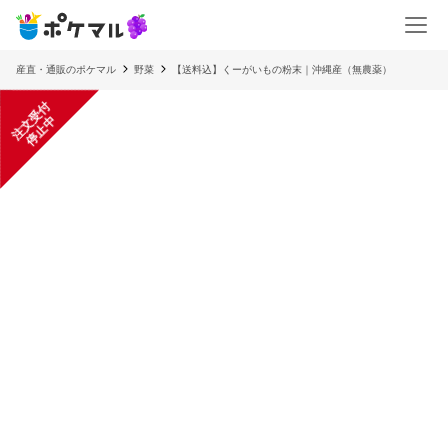
産直・通販のポケマル
野菜
【送料込】くーがいもの粉末｜沖縄産（無農薬）
注
文
受
付
停
止
中