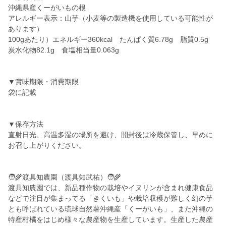
沖縄県産くーがいもの根
アレルギー表示：山芋（小麦等の製造機を使用している可能性が
あります）
100gあたり）エネルギー360kcal たんぱく質6.78g 脂質0.5g
炭水化物82.1g 食塩相当量0.063g
▼賞味期限・消費期限
袋に記載
▼保存方法
直射日光、高温多湿の場所を避け、開封後は冷蔵保管し、早めに
お召し上がりください。
🧑‍🌾渡具知農園（渡具知武祐）🧑‍🌾
渡具知農園では、新品種作物の栽培やイヌリンが含まれ健康食品
などで注目が集まってる「きくいも」や栽培収穫が難しく幻の芋
とも呼ばれている琉球自然薯沖縄産「くーがいも」、また沖縄の
特産柑橘をはじめ様々な農産物を生産しています。生産した農産