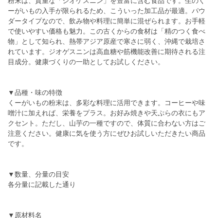
粉末は、貴重な「ジオゲスニン」を豊富に含む食品です。生のく
ーがいもの入手が限られるため、こういった加工品が最適。パウ
ダータイプなので、飲み物や料理に簡単に混ぜられます。お手軽
で使いやすい価格も魅力。この古くからの食材は「精のつく食べ
物」として知られ、熱帯アジア原産で寒さに弱く、沖縄で栽培さ
れています。ジオゲスニンは高血糖や筋機能改善に期待される注
目成分。健康づくりの一助としてお試しください。
▼品種・味の特徴
くーがいもの粉末は、多彩な料理に活用できます。コーヒーや味
噌汁に加えれば、栄養をプラス。お好み焼きや天ぷらの衣にもア
クセント。ただし、山芋の一種ですので、体質に合わない方はご
注意ください。健康に気を使う方にぜひお試しいただきたい商品
です。
▼数量、分量の目安
各分量に記載した通り
▼原材料名