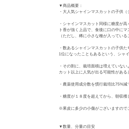
▼商品概要：
・大人気シャインマスカットの子供（
・シャインマスカット同様に糖度が高
ト香が強く上品で、食後に口の中にマ
（ただし、稀に小さな種が入っている
・数あるシャインマスカットの子供た
1位になったこともあるという、シャ
・その割に、栽培面積は増えていない
カット以上に人気が出る可能性がある
・農薬使用成分数を慣行栽培比75%減
・糖度が１８度を超えてから、朝収穫
※果皮に多少の小傷がございますので
▼数量、分量の目安