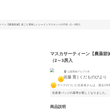
ィーン【農薬節減】皮ごと美味しいシャインマスカットの子供（2～3房入
マスカサーティーン【農薬節
（2～3房入
山梨県南アルプス市
佐藤 寛 | くだものびよ
マークのついた生産者さんは、過去1年
生産者バッジの基準が新しくなりました。
商品説明