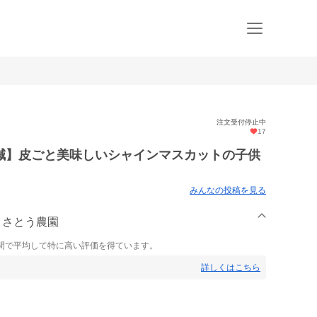
注文受付停止中
17
減】皮ごと美味しいシャインマスカットの子供
みんなの投稿を見る
り さとう農園
間で平均して特に高い評価を得ています。
詳しくはこちら