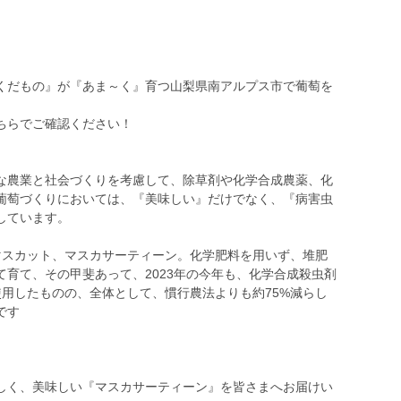
くだもの』が『あま～く』育つ山梨県南アルプス市で葡萄を
ちらでご確認ください！
な農業と社会づくりを考慮して、除草剤や化学合成農薬、化
葡萄づくりにおいては、『美味しい』だけでなく、『病害虫
しています。
インマスカット、マスカサーティーン。化学肥料を用いず、堆肥
育て、その甲斐あって、2023年の今年も、化学合成殺虫剤
用したものの、全体として、慣行農法よりも約75%減らし
です
しく、美味しい『マスカサーティーン』を皆さまへお届けい