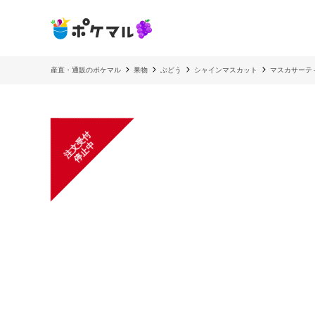
産直・通販のポケマル
果物
ぶどう
シャインマスカット
マスカサーテ
注
文
受
付
停
止
中