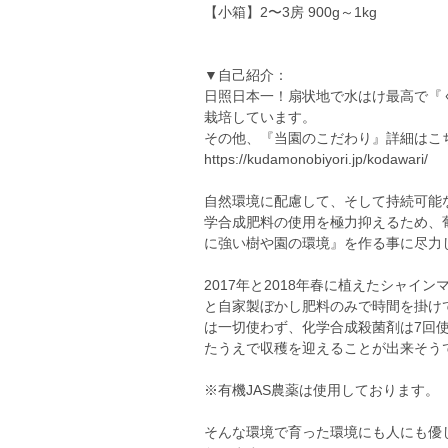
【小箱】2〜3房 900g～1kg
▼自己紹介：
日照日本一！扇状地で水はけ最高で『
栽培しています。
その他、『当園のこだわり』詳細はこ
https://kudamonobiyori.jp/kodawari/
自然環境に配慮して、そして持続可能
学合成肥料の使用を極力抑えるため、
に強い樹や園の環境』を作る事に尽力
2017年と2018年春に植えたシャ
と自家製ぼかし肥料のみで時間を掛けて
は一切使わず、化学合成殺菌剤は7回使
たうえで収穫を迎えることが出来そう
※有機JAS農薬は使用しております。
そんな環境で育った環境にも人にも優