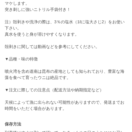
マケします。
突き刺しに強いニトリル手袋付き！
注）殻剥きや洗浄の際は、3％の塩水（1ℓに塩大さじ2）をお使い
下さい。
真水を使うと身が溶けやすくなります。
殻剥きに関しては動画などを参考にしてください。
▼品種・味の特徴
噴火湾を含め道南は昆布の産地としても知られており、豊富な海
藻を食べて育ったウニは絶品です。
▼注文に際しての注意点（配送方法や納期指定など）
天候によって漁に出られない可能性がありますので、発送までお
時間をいただく場合があります。
保存方法