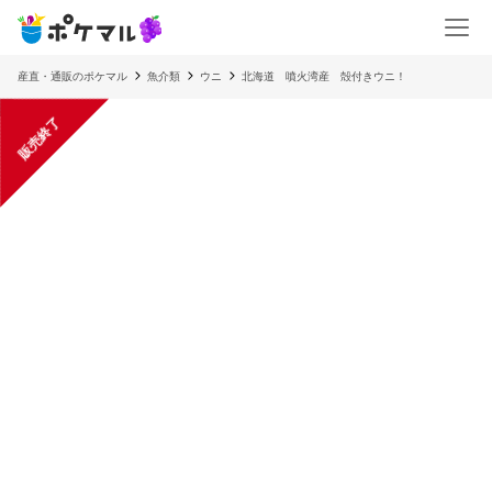
産直・通販のポケマル
魚介類
ウニ
北海道 噴火湾産 殻付きウニ！
販売終了