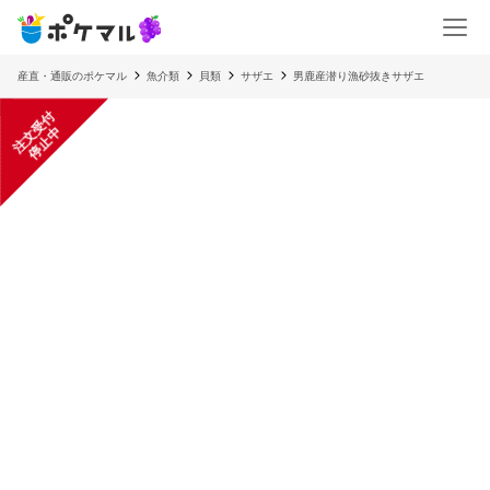
産直・通販のポケマル
魚介類
貝類
サザエ
男鹿産潜り漁砂抜きサザエ
注
文
受
付
停
止
中