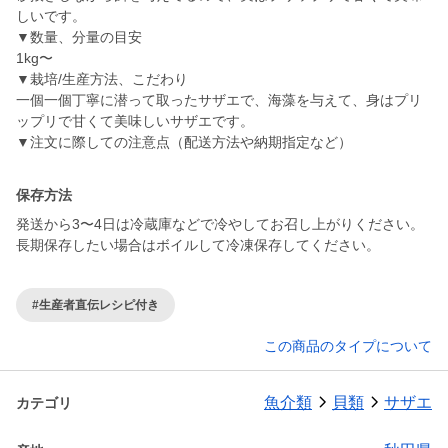
しいです。
▼数量、分量の目安
1kg〜
▼栽培/生産方法、こだわり
一個一個丁寧に潜って取ったサザエで、海藻を与えて、身はプリ
ップリで甘くて美味しいサザエです。
▼注文に際しての注意点（配送方法や納期指定など）
保存方法
発送から3〜4日は冷蔵庫などで冷やしてお召し上がりください。
長期保存したい場合はボイルして冷凍保存してください。
#生産者直伝レシピ付き
この商品のタイプについて
魚介類
貝類
サザエ
カテゴリ