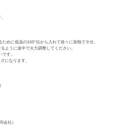
す。
ために低温の160°位から入れて徐々に加熱で９分。
なるように途中で火力調整してください。
いです。
イズになります。
用）
。
同会社）