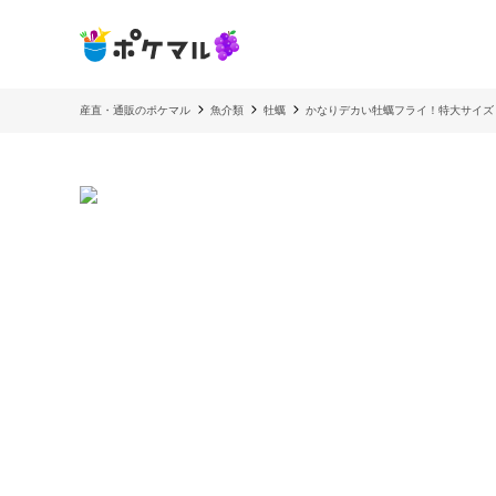
産直・通販のポケマル
魚介類
牡蠣
かなりデカい牡蠣フライ！特大サイズ