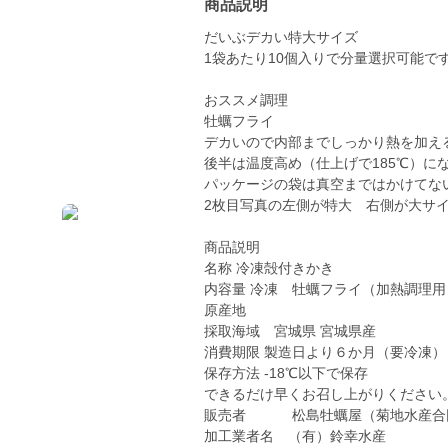
商品説明
だいぶデカい特大サイズ
1袋あたり10個入りで分量選択可能で
おススメ調理
牡蠣フライ
デカいので内部までしっかり熱を加える
後半は温度高め（仕上げで185℃）に
パッケージの袋は真空まではかけてな
2枚目写真の左側が特大 右側が大サ
商品説明
名称 冷凍殻付きかき
内容量 冷凍 牡蠣フライ（加熱調理
原産地
採取海域 宮城県 宮城県産
消費期限 製造日より６か月（要冷凍）
保存方法 -18℃以下で保存
できるだけ早くお召し上がりください
販売者 松島牡蠣屋（菊地水産合
加工業者名 （有）鈴幸水産