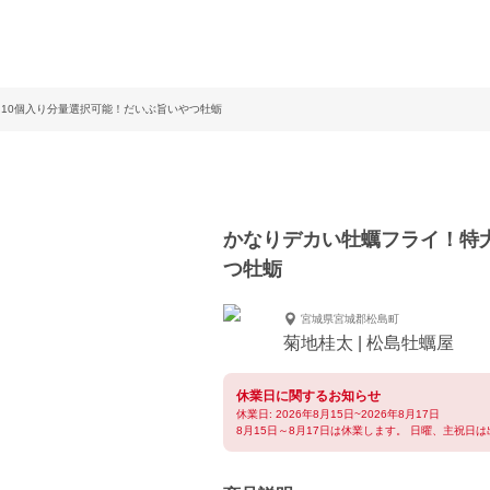
 10個入り分量選択可能！だいぶ旨いやつ牡蛎
かなりデカい牡蠣フライ！特大
つ牡蛎
宮城県宮城郡松島町
菊地桂太 | 松島牡蠣屋
休業日に関するお知らせ
休業日: 2026年8月15日~2026年8月17日
8月15日～8月17日は休業します。 日曜、主祝日