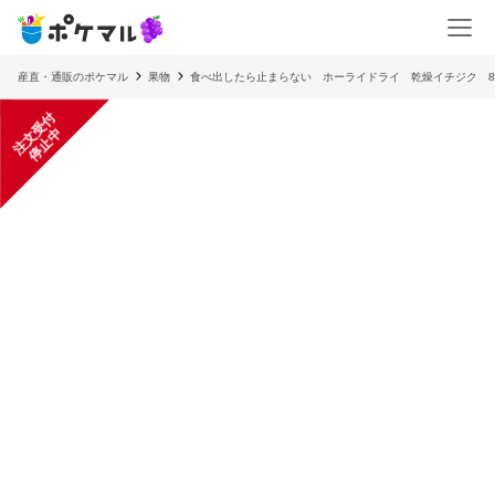
産直・通販のポケマル
果物
食べ出したら止まらない ホーライドライ 乾燥イチジク 8
注
文
受
付
停
止
中