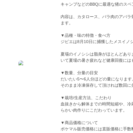
キャンプなどのBBQに最適な猪のスペ
内容は、カタロース、バラ肉のアバラ骨
ます。
▼品種・味の特徴・食べ方
ジビエは8月10日に捕獲したメスイノシ
夏場のイノシシは脂身がほとんどあり
いて夏場の暑さ疲れなど健康回復には
▼数量、分量の目安
だいたい5〜6人分ほどの量になります
そのまま冷凍保存して頂ければ数回に
▼栽培/生産方法、こだわり
血抜きから解体までの時間短縮や、冷
らかい肉作りにこだわっています。
▼商品価格について
ポケマル販売価格には直販価格に手数