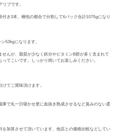
アリブです。
付き3本、梱包の都合で分割して6パック合計1075gになり
シ53kgになります。
ませんが、脂質が少なく鉄分やビタミンB群が多く含まれて
もってこいです。しっかり焼いてお楽しみください。
。
分けてご賞味頂けます。
蔵庫で丸一日寝かせ更に血抜き熟成させるなど臭みのない柔
料を加算させて頂いています、他店との価格比較などしてい