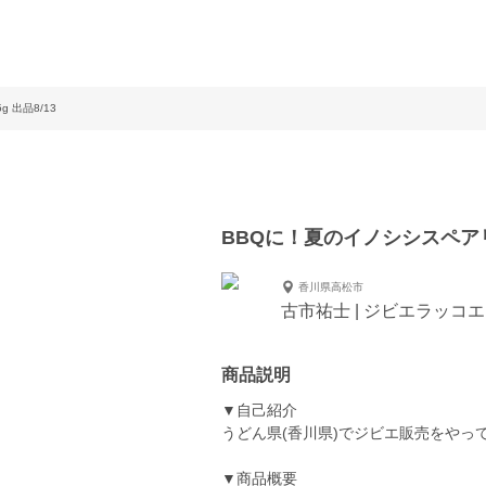
 出品8/13
BBQに！夏のイノシシスペアリブ
香川県高松市
古市祐士 | ジビエラッコ
商品説明
▼自己紹介
うどん県(香川県)でジビエ販売をやっ
▼商品概要