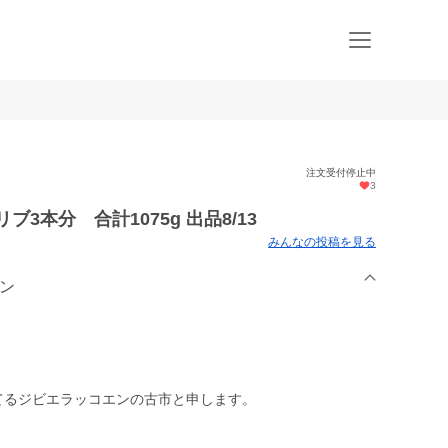
注文受付停止中
3
3本分 合計1075g 出品8/13
みんなの投稿を見る
エン
てるジビエラッコエンの古市と申します。