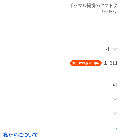
ポケマル提携のヤマト便
配送区分:
可
1~3日
可
私たちについて