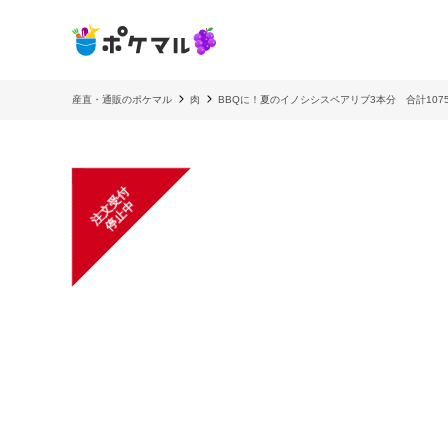
産直・通販のポケマル
肉
BBQに！夏のイノシシスペアリブ3本分 合計1075g
注
文
受
付
停
止
中