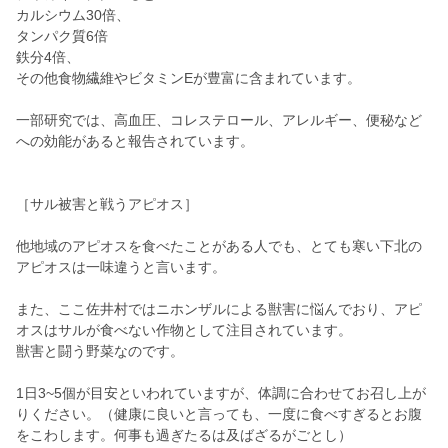
カルシウム30倍、
タンパク質6倍
鉄分4倍、
その他食物繊維やビタミンEが豊富に含まれています。
一部研究では、高血圧、コレステロール、アレルギー、便秘など
への効能があると報告されています。
［サル被害と戦うアピオス］
他地域のアピオスを食べたことがある人でも、とても寒い下北の
アピオスは一味違うと言います。
また、ここ佐井村ではニホンザルによる獣害に悩んでおり、アピ
オスはサルが食べない作物として注目されています。
獣害と闘う野菜なのです。
1日3~5個が目安といわれていますが、体調に合わせてお召し上が
りください。（健康に良いと言っても、一度に食べすぎるとお腹
をこわします。何事も過ぎたるは及ばざるがごとし）