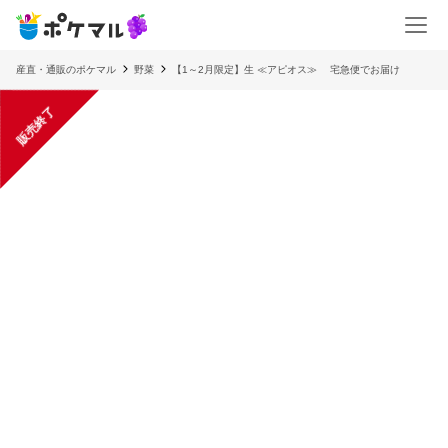
産直・通販のポケマル
野菜
【1～2月限定】生 ≪アピオス≫ 宅急便でお届け
販売終了