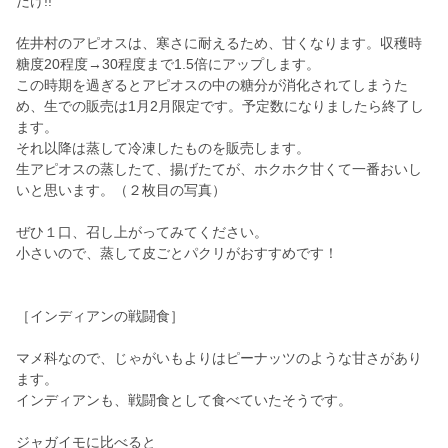
だけ!!
佐井村のアピオスは、寒さに耐えるため、甘くなります。収穫時
糖度20程度→30程度まで1.5倍にアップします。
この時期を過ぎるとアピオスの中の糖分が消化されてしまうた
め、生での販売は1月2月限定です。予定数になりましたら終了し
ます。
それ以降は蒸して冷凍したものを販売します。
生アピオスの蒸したて、揚げたてが、ホクホク甘くて一番おいし
いと思います。（２枚目の写真）
ぜひ１口、召し上がってみてください。
小さいので、蒸して皮ごとパクリがおすすめです！
［インディアンの戦闘食］
マメ科なので、じゃがいもよりはピーナッツのような甘さがあり
ます。
インディアンも、戦闘食として食べていたそうです。
ジャガイモに比べると