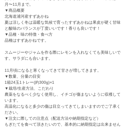
月〜11月まで。
▼商品概要
北海道浦河産すずあかね
夏は涼しく冬は温暖な気候で育ったすずあかねは果皮が硬く甘味
と酸味のバランスが丁度いいです！香りも良いです！
▼品種・味の特徴・食べ方
品種はすずあかねです。
スムージーやジャムを作る際にレモンを入れなくても美味しいで
す。サラダにも合います。
11月頃になると寒くなってきて甘さが増してきます。
▼数量、分量の目安
1箱24玉1トレー(約300g)×1
▼栽培/生産方法、こだわり
農薬をなるべく少なく使用し、イチゴが傷まないように収穫して
います。
高温化になると多少の傷は目立ってきてしまいますのでご了承く
ださい。
▼注文に際しての注意点（配送方法や納期指定など）
もぎたてを食べて頂きたいので、基本的に納期指定は出来ません