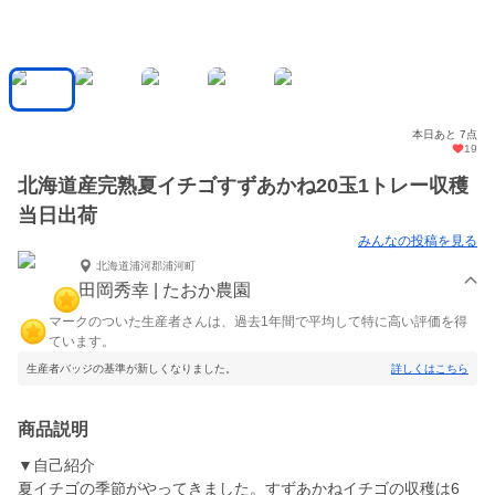
本日あと 7点
19
北海道産完熟夏イチゴすずあかね20玉1トレー収穫
当日出荷
みんなの投稿を見る
北海道浦河郡浦河町
田岡秀幸 | たおか農園
マークのついた生産者さんは、過去1年間で平均して特に高い評価を得
ています。
生産者バッジの基準が新しくなりました。
詳しくはこちら
商品説明
▼自己紹介
夏イチゴの季節がやってきました。すずあかねイチゴの収穫は6