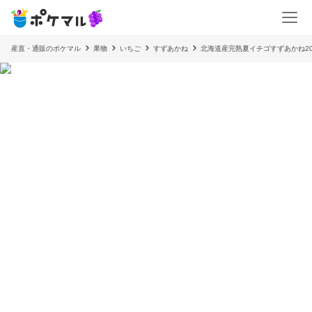
産直・通販のポケマル
果物
いちご
すずあかね
北海道産完熟夏イチゴすずあかね2