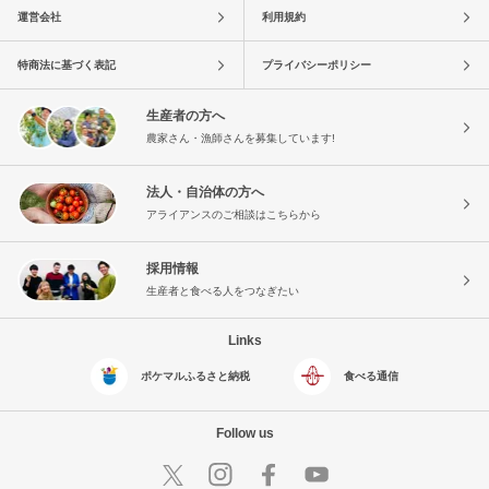
運営会社
利用規約
特商法に基づく表記
プライバシーポリシー
生産者の方へ
農家さん・漁師さんを募集しています!
法人・自治体の方へ
アライアンスのご相談はこちらから
採用情報
生産者と食べる人をつなぎたい
Links
ポケマルふるさと納税
食べる通信
Follow us