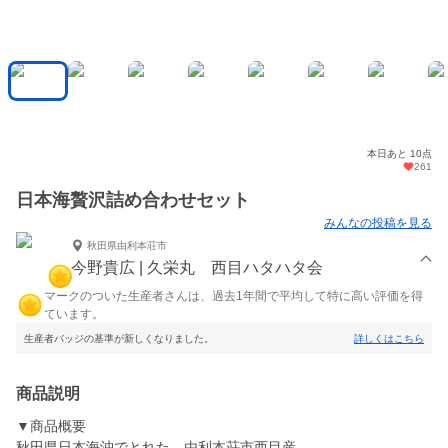
本日あと 10点
261
日本海贅沢詰め合わせセット
みんなの投稿を見る
秋田県由利本荘市
今野貴広 | 久栄丸 西目ハタハタ会
マークのついた生産者さんは、過去1年間で平均して特に高い評価を得
ています。
生産者バッジの基準が新しくなりました。
詳しくはこちら
商品説明
▼商品概要
秋田県日本海沖でとれた、由利本荘市西目産