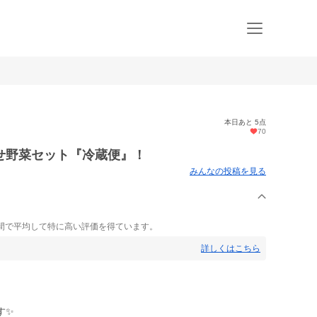
本日あと 5点
70
せ野菜セット『冷蔵便』！
みんなの投稿を見る
間で平均して特に高い評価を得ています。
詳しくはこちら
す✨