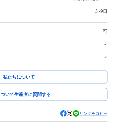
3~9日
可
私たちについて
について生産者に質問する
リンクをコピー