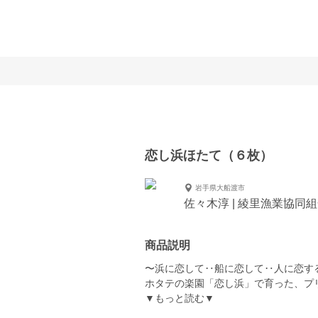
恋し浜ほたて（６枚）
岩手県大船渡市
佐々木淳 | 綾里漁業協同
商品説明
〜浜に恋して‥船に恋して‥人に恋す
ホタテの楽園「恋し浜」で育った、プ
▼もっと読む▼