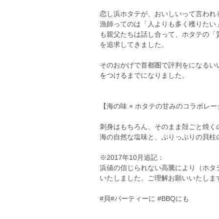
恋し浜ホタテが、おいしいって言われ
漁師ってのは「人よりも多く穫りたい
も親父たちは話し合って、ホタテの「
を追求してきました。
そのおかげで首都圏で評判をになるい
をつけるまでになりました。
【海の味 × ホタテの甘みのコラボレ
刺身はもちろん、そのまま殻ごと焼く
海の自然な塩味と、ぷりっぷりの貝柱
※2017年10月追記：
浜値の信じられない高騰により（ホタ
いたしました。ご理解お願いいたしま
#貝#パーティーに #BBQにも