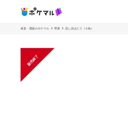
産直・通販のポケマル
野菜
恋し浜ほたて（６枚）
販売終了