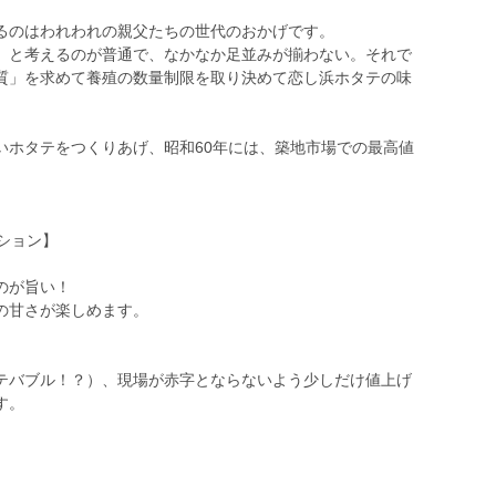
るのはわれわれの親父たちの世代のおかげです。
」と考えるのが普通で、なかなか足並みが揃わない。それで
質」を求めて養殖の数量制限を取り決めて恋し浜ホタテの味
いホタテをつくりあげ、昭和60年には、築地市場での最高値
ーション】
のが旨い！
の甘さが楽しめます。
テバブル！？）、現場が赤字とならないよう少しだけ値上げ
す。