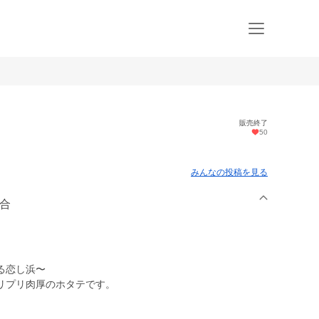
販売終了
50
みんなの投稿を見る
組合
る恋し浜〜
リプリ肉厚のホタテです。