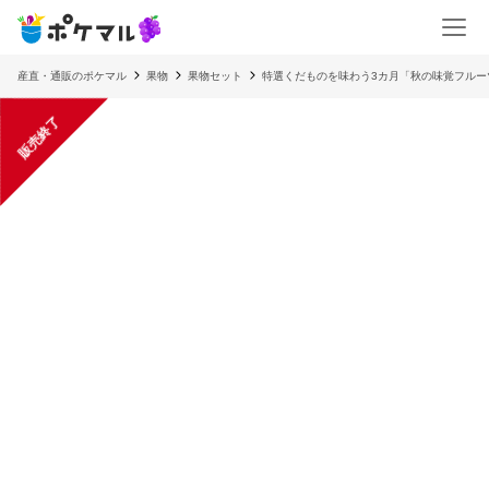
産直・通販のポケマル
果物
果物セット
特選くだものを味わう3カ月「秋の味覚フルー
販売終了