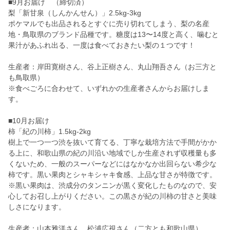
■9月お届け （締切済）
梨「新甘泉（しんかんせん）」2.5kg-3kg
ポケマルでも出品されるとすぐに売り切れてしまう、梨の名産
地・鳥取県のブランド品種です。糖度は13〜14度と高く、噛むと
果汁があふれ出る、一度は食べておきたい梨の１つです！
生産者：岸田寛樹さん、谷上正樹さん、丸山翔吾さん（お三方と
も鳥取県）
※食べごろに合わせて、いずれかの生産者さんからお届けしま
す。
■10月お届け
柿「紀の川柿」1.5kg-2kg
樹上で一つ一つ渋を抜いて育てる、丁寧な栽培方法で手間がかか
る上に、和歌山県の紀の川沿い地域でしか生産されず収穫量も多
くないため、一般のスーパーなどにはなかなか出回らない希少な
柿です。黒い果肉とシャキシャキ食感、上品な甘さが特徴です。
※黒い果肉は、渋成分のタンニンが黒く変化したものなので、安
心してお召し上がりください。この黒さが紀の川柿の甘さと美味
しさになります。
生産者：山本雅洋さん、松浦広視さん（二方とも和歌山県）