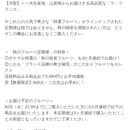
【洋梨】＝一大生産地・山形県からお届けする高品質な「ラ・フ
ランス」
🖕これらの人気で希少な『特選フルーツ』がラインナップされた
定期便は他ではありません。秋の味覚を堪能されたい方は、どう
ぞこの機会にお見逃しなくご購入ください。
＜「秋のフルーツ定期便」の特長＞
①ポケマル特選の「秋の味覚フルーツ」を3か月連続でお届け！
②しかも「ブランド品種や希少栽培」のこだわりフルーツをセレ
クト
③送料込み＆税込みで3,480円とお手頃価格
④【数量限定】600点！ご注文はお早めに！
＜お届け予定のフルーツ＞
8/25（火）21:00までにご購入いただいた方に3カ月連続で以下の
商品をお届けいたします。本定期便は3ヶ月連続で購入いただくこ
とが前提となっていますのでご了承ください。