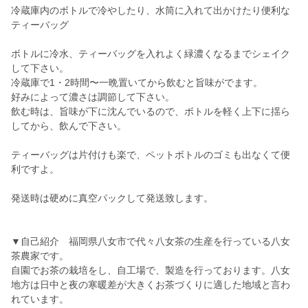
冷蔵庫内のボトルで冷やしたり、水筒に入れて出かけたり便利な
ティーバッグ
ボトルに冷水、ティーバッグを入れよく緑濃くなるまでシェイク
して下さい。
冷蔵庫で1・2時間〜一晩置いてから飲むと旨味がでます。
好みによって濃さは調節して下さい。
飲む時は、旨味が下に沈んでいるので、ボトルを軽く上下に揺ら
してから、飲んで下さい。
ティーバッグは片付けも楽で、ペットボトルのゴミも出なくて便
利ですよ。
発送時は硬めに真空パックして発送致します。
▼自己紹介 福岡県八女市で代々八女茶の生産を行っている八女
茶農家です。
自園でお茶の栽培をし、自工場で、製造を行っております。八女
地方は日中と夜の寒暖差が大きくお茶づくりに適した地域と言わ
れています。