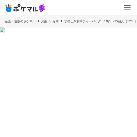
産直・通販のポケマル
お茶
緑茶
水出し八女茶ティーバッグ 1袋5g×25個入（125