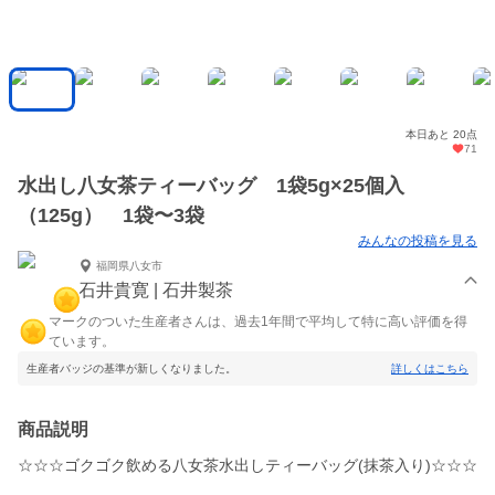
本日あと 20点
71
水出し八女茶ティーバッグ 1袋5g×25個入
（125g） 1袋〜3袋
みんなの投稿を見る
福岡県八女市
石井貴寛 | 石井製茶
マークのついた生産者さんは、過去1年間で平均して特に高い評価を得
ています。
生産者バッジの基準が新しくなりました。
詳しくはこちら
商品説明
☆☆☆ゴクゴク飲める八女茶水出しティーバッグ(抹茶入り)☆☆☆