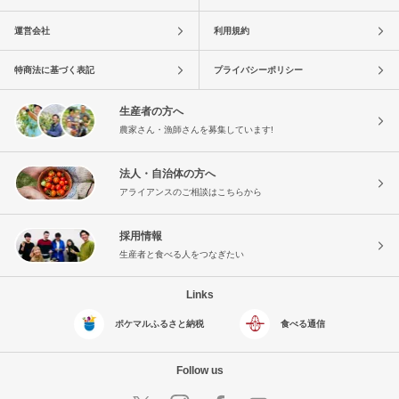
運営会社
利用規約
特商法に基づく表記
プライバシーポリシー
生産者の方へ
農家さん・漁師さんを募集しています!
法人・自治体の方へ
アライアンスのご相談はこちらから
採用情報
生産者と食べる人をつなぎたい
Links
ポケマルふるさと納税
食べる通信
Follow us