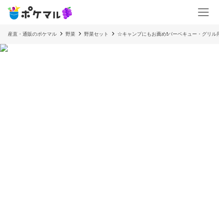
産直・通販のポケマル
野菜
野菜セット
☆キャンプにもお薦め❗️バーベキュー・グリ