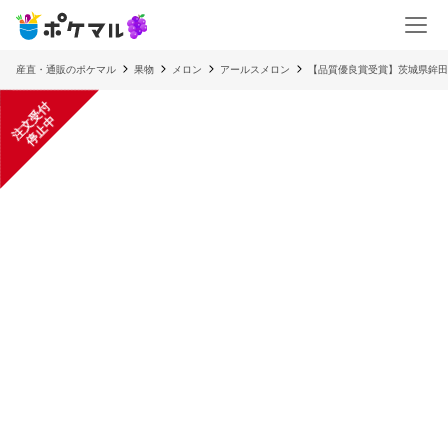
産直・通販のポケマル
果物
メロン
アールスメロン
【品質優良賞受賞】茨城県鉾田
注
文
受
付
停
止
中