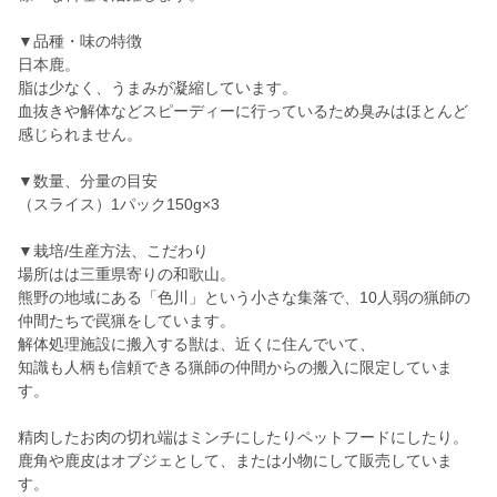
▼品種・味の特徴
日本鹿。
脂は少なく、うまみが凝縮しています。
血抜きや解体などスピーディーに行っているため臭みはほとんど
感じられません。
▼数量、分量の目安
（スライス）1パック150g×3
▼栽培/生産方法、こだわり
場所はは三重県寄りの和歌山。
熊野の地域にある「色川」という小さな集落で、10人弱の猟師の
仲間たちで罠猟をしています。
解体処理施設に搬入する獣は、近くに住んでいて、
知識も人柄も信頼できる猟師の仲間からの搬入に限定していま
す。
精肉したお肉の切れ端はミンチにしたりペットフードにしたり。
鹿角や鹿皮はオブジェとして、または小物にして販売していま
す。