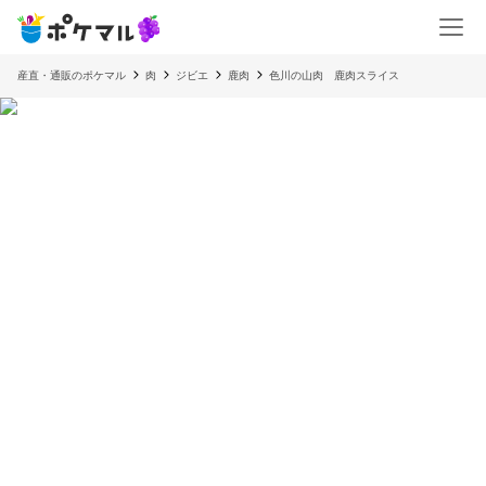
産直・通販のポケマル
肉
ジビエ
鹿肉
色川の山肉 鹿肉スライス