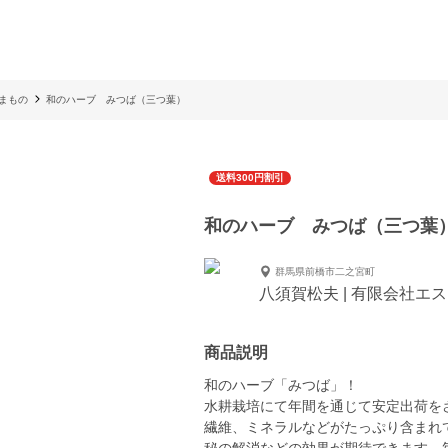
まもの
和のハーブ みつば（三つ葉）
送料300円割引
和のハーブ みつば（三つ葉
群馬県前橋市二之宮町
八須賀松夫 | 有限会社エ
商品説明
和のハーブ「みつば」！
水耕栽培にて年間を通じて安定出荷を
繊維、ミネラルなどがたっぷり含まれ