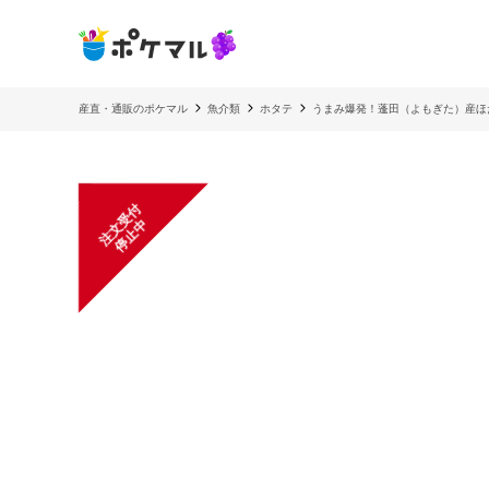
産直・通販のポケマル
魚介類
ホタテ
うまみ爆発！蓬田（よもぎた）産ほ
注
文
受
付
停
止
中