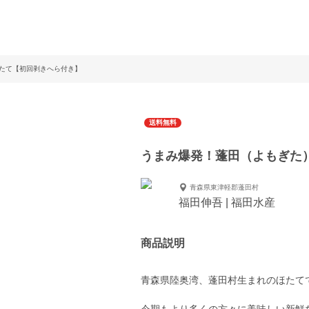
たて【初回剥きへら付き】
送料無料
うまみ爆発！蓬田（よもぎた
青森県東津軽郡蓬田村
福田伸吾 | 福田水産
商品説明
青森県陸奥湾、蓬田村生まれのほたて