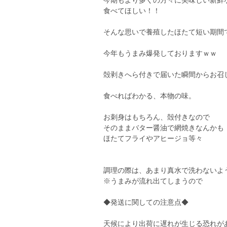
今期もより多くの方々に美味しい新鮮
食べてほしい！！
そんな思いで養殖したほたて短い期間
今年もうまみ爆発しておりますｗｗ
殻剥きへら付きで届いた瞬間からお召
食べればわかる、本物の味。
お刺身はもちろん、殻付きなので
そのままバター醤油で網焼きなんかも
ほたてフライやアヒージョ等々
調理の際は、あまり真水で洗わないよ
※うまみが流れ出てしまうので
◆発送に関しての注意点◆
天候により出荷に遅れが生じる恐れが