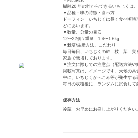
樹齢20 年の幹からできるいちじくは
▼品種・味の特徴・食べ方
ドーフィン いちじくは長く食べ頃時
どにあいます。
▼数量、分量の目安
12〜22個 \ 重量 1.4〜1.6kg
▼栽培/生産方法、こだわり
毎日毎日、いちじくの幹 枝 葉 実
家族で栽培しております。
▼注文に際しての注意点（配送方法や
掲載写真は、イメージです。天候の具
中に、いちじくがへこみ等が発生する
毎日の収穫後に、ランダムに試食して
保存方法
冷蔵 お早めにお召し上がりください