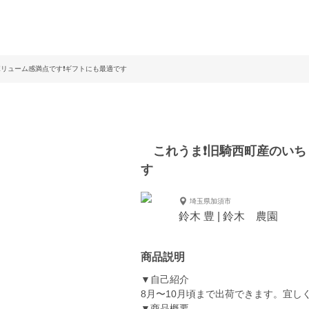
リューム感満点です❗️ギフトにも最適です
これうま❗️旧騎西町産のいち
す
埼玉県加須市
鈴木 豊 | 鈴木 農園
商品説明
▼自己紹介
8月〜10月頃まで出荷できます。宜し
▼商品概要