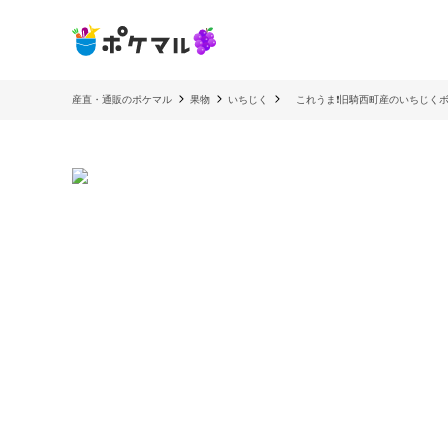
産直・通販のポケマル
果物
いちじく
これうま❗️旧騎西町産のいちじくボ