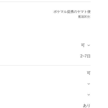
ポケマル提携のヤマト便
配送区分:
可
2~7日
可
あり