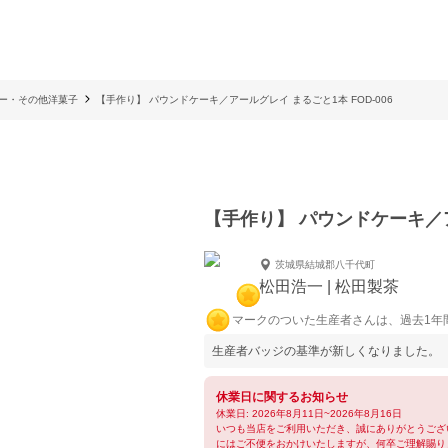
ー・その他洋菓子
【手作り】 パウンドケーキ／アールグレイ まるごと1本 FOD-006
【手作り】 パウンドケーキ／アー
茨城県結城郡八千代町
松田浩一 | 松田製茶
マークのついた生産者さんは、過去1年
生産者バッジの基準が新しくなりました。
休業日に関するお知らせ
休業日: 2026年8月11日~2026年8月16日
いつも当店をご利用いただき、誠にありがとうござ
にはご不便をおかけいたしますが、何卒ご理解賜り