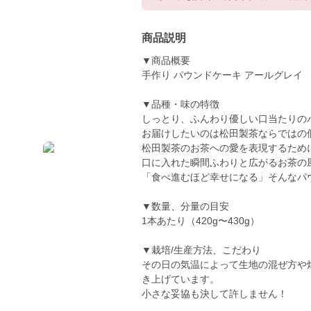
商品説明
▼商品概要
手作り パウンドケーキ アールグレイ
▼品種・味の特徴
しっとり、ふんわり優しい口当たりの
お届けしたいのは松田製茶ならではの
松田製茶のお茶への愛を表現するため
口に入れた瞬間ふわりと広がるお茶の
「食べ進むほど幸せになる」そんなパ
▼数量、分量の目安
1本あたり（420g〜430g）
▼栽培/生産方法、こだわり
その日の気温によって生地の混ぜ方や
き上げています。
小さな妥協も決して許しません！