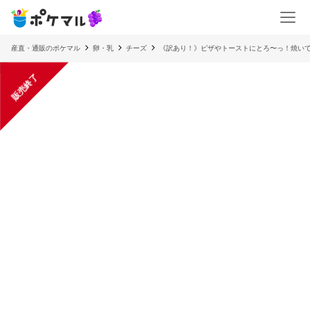
産直・通販のポケマル
卵・乳
チーズ
《訳あり！》ピザやトーストにとろ〜っ！焼い
販売終了