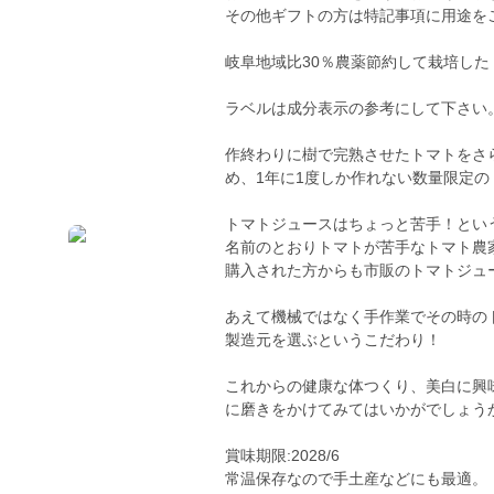
その他ギフトの方は特記事項に用途を
岐阜地域比30％農薬節約して栽培し
ラベルは成分表示の参考にして下さい
作終わりに樹で完熟させたトマトをさ
め、1年に1度しか作れない数量限定
トマトジュースはちょっと苦手！とい
名前のとおりトマトが苦手なトマト農
購入された方からも市販のトマトジュ
あえて機械ではなく手作業でその時の
製造元を選ぶというこだわり！
これからの健康な体つくり、美白に興
に磨きをかけてみてはいかがでしょう
賞味期限:2028/6
常温保存なので手土産などにも最適。