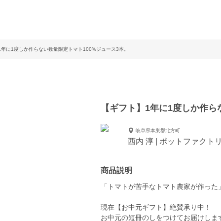
1年に1度しか作らない数量限定トマト100%ジュース3本。
【ギフト】1年に1度しか作ら
岐阜県本巣郡北方町
西内 淳 | ポットファクト
商品説明
「トマトが苦手なトマト農家が作った
現在【お中元ギフト】絶賛承り中！
お中元の短冊のしをつけてお届けしま