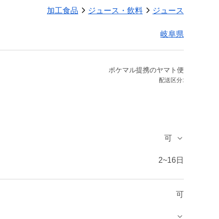
加工食品
ジュース・飲料
ジュース
岐阜県
ポケマル提携のヤマト便
配送区分:
可
2~16日
可